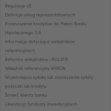
prawem przetwarzania, którego dokonano na
Regulacje UE
podstawie zgody przed jej wycofaniem.
Definicje usług reprezentatywnych
Przenoszenie kredytów do Pekao Banku
Hipotecznego S.A.
Informacje dotyczące wskaźników
referencyjnych
Reforma wskaźników i POLSTR
Wskaźnik referencyjny WIRON
Wcześniejsza spłata lub zawieszenie spłaty
pożyczki lub kredytu
Śmierć klienta banku
Likwidacja funduszy inwestycyjnych