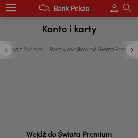
Wpisz s
Konto i karty
edytowa z Żubrem
Poczuj wyjątkowość Świata Premium
Wejdź do Świata Premium