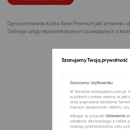
Oprocentowanie Konta Świat Premium jest zmienne i o
Definicje usług reprezentatywnych powiązanych z kon
Szanujemy Twoją prywatność
Szanowny Użytkowniku
W Serwisie www.pekao.com.pl k
w plikach cookies wiemy, w jak
oraz poprawne działanie Serwis
mierzyć skuteczność reklam, cz
Klikając w przycisk
Ustawienia c
odrębnie dla każdego z celów p
rodzaju przetwarzania, celu prz