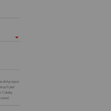
je dotyczące
nych jest
1 (dalej
ktować
222 lub
ratora