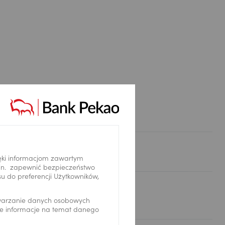
ęki informacjom zawartym
.in. zapewnić bezpieczeństwo
 do preferencji Użytkowników,
twarzanie danych osobowych
we informacje na temat danego