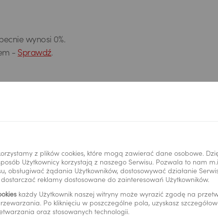
becnie wynosi 0%.
tem -
Sprawdź
.
Pliki do pobrania
Opłaty i prowizje
orzystamy z plików cookies, które mogą zawierać dane osobowe. Dzi
i sposób Użytkownicy korzystają z naszego Serwisu. Pozwala to nam m
u, obsługiwać żądania Użytkowników, dostosowywać działanie Serwisu
y dostarczać reklamy dostosowane do zainteresowań Użytkowników.
Pliki do pobrania – archiwum
ookies
każdy Użytkownik naszej witryny może wyrazić zgodę na prze
rzewarzania. Po kliknięciu w poszczególne pola, uzyskasz szczegóło
etwarzania oraz stosowanych technologii.