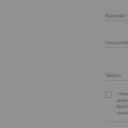
Nazwisko
Pora kontak
Telefon
*
Potw
przet
Bank P
równi
poprz
pisemn