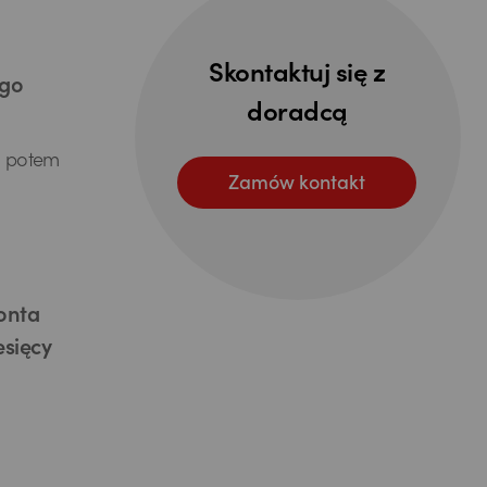
Skontaktuj się z
ego
doradcą
a potem
Zamów kontakt
Konta
esięcy