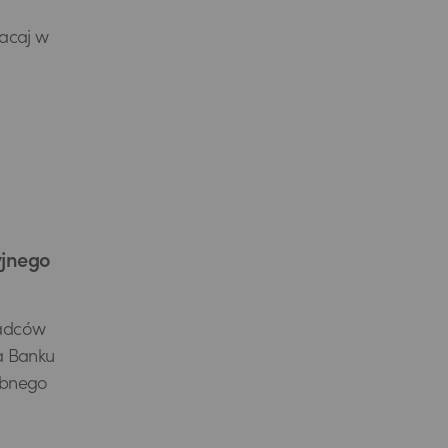
łacaj w
yjnego
radców
a Banku
ębnego