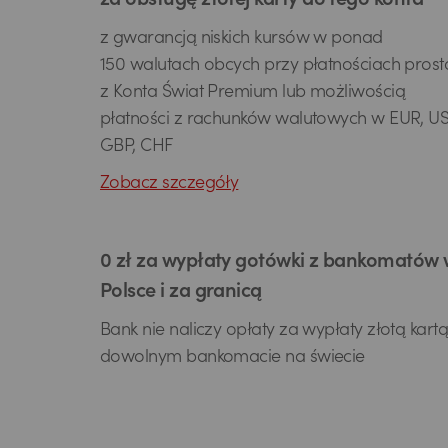
za obsługę złotej karty do tego konta
z gwarancją niskich kursów w ponad
150 walutach obcych przy płatnościach prost
z Konta Świat Premium lub możliwością
płatności z rachunków walutowych w EUR, US
GBP, CHF
Zobacz szczegóły
0 zł za wypłaty gotówki z bankomatów
Polsce i za granicą
Bank nie naliczy opłaty za wypłaty złotą kart
dowolnym bankomacie na świecie