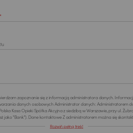
*
tu
ierdzam zapoznanie się z informacją administratora danych. Informac
warzania danych osobowych Administrator danych: Administratorem da
olska Kasa Opieki Spółka Akcyjna z siedzibą w Warszawie, przy ul. Żubra 
eż jako "Bank"). Dane kontaktowe Z administratorem można się skonta
ez adres email info@pekao.com.pl, telefonicznie pod numerem 519 222 
Rozwiń pełną treść
ie: Bank Pekao SA - Centrala, ul. Żubra 1, 01-066 Warszawa. U administ