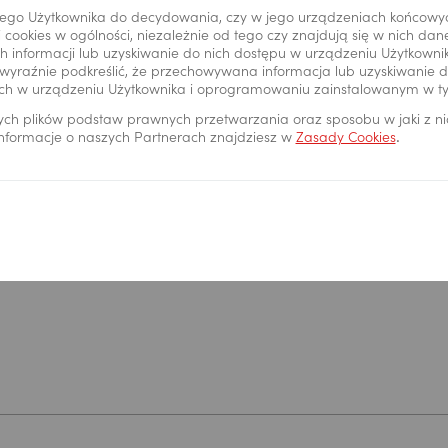
ego Użytkownika do decydowania, czy w jego urządzeniach końcowy
 cookies w ogólności, niezależnie od tego czy znajdują się w nich da
 informacji lub uzyskiwanie do nich dostępu w urządzeniu Użytkown
wyraźnie podkreślić, że przechowywana informacja lub uzyskiwanie do
ch w urządzeniu Użytkownika i oprogramowaniu zainstalowanym w t
ych plików podstaw prawnych przetwarzania oraz sposobu w jaki z n
 informacje o naszych Partnerach znajdziesz w
Zasady Cookies
.
Formularz Kontaktow