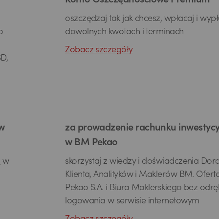
Konto Oszczędnościowe Premium
oszczędzaj tak jak chcesz, wpłacaj i wyp
o
dowolnych kwotach i terminach
Zobacz szczegóły
D,
 w
za prowadzenie rachunku inwestyc
w BM Pekao
ą w
skorzystaj z wiedzy i doświadczenia Do
Klienta, Analityków i Maklerów BM. Ofert
Pekao S.A. i Biura Maklerskiego bez odr
logowania w serwisie internetowym