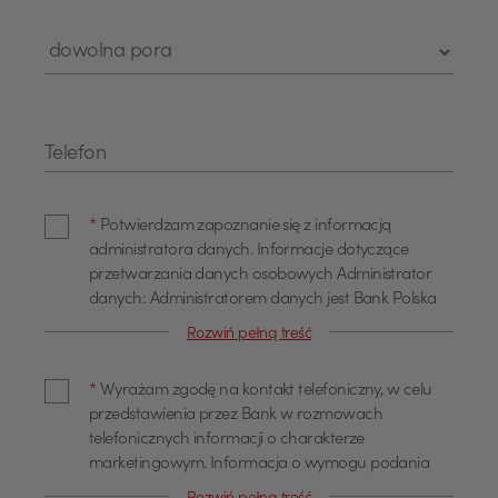
Telefon
*
Potwierdzam zapoznanie się z informacją
administratora danych. Informacje dotyczące
przetwarzania danych osobowych Administrator
danych: Administratorem danych jest Bank Polska
Kasa Opieki Spółka Akcyjna z siedzibą w Warszawie,
Rozwiń pełną treść
przy ul. Żubra 1 (dalej również jako "Bank"). Dane
kontaktowe Z administratorem można się
*
Wyrażam zgodę na kontakt telefoniczny, w celu
skontaktować poprzez adres email
przedstawienia przez Bank w rozmowach
info@pekao.com.pl, telefonicznie pod numerem 519
telefonicznych informacji o charakterze
222 222 lub pisemnie: Bank Pekao SA - Centrala, ul.
marketingowym. Informacja o wymogu podania
Żubra 1, 01-066 Warszawa. U administratora
danych Podanie danych osobowych dla celów
danych osobowych wyznaczony jest Inspektor