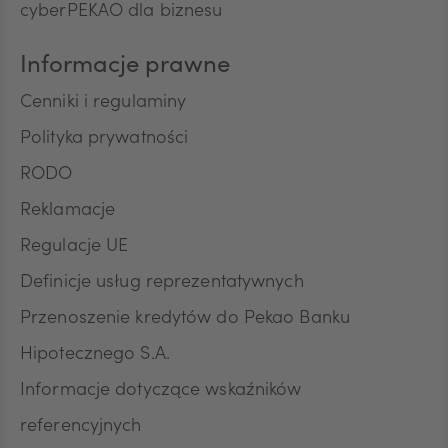
Na podstawie niniejszej zgody mogą być
cyberPEKAO dla biznesu
przetwarzane przez Bank następujące rodzaje
Pana/Pani danych osobowych: identyfikacyjne,
Informacje prawne
teleadresowe, dotyczące sytuacji ekonomicznej,
poziomu wykształcenia oraz posiadanych
Cenniki i regulaminy
produktów finansowych. Niniejszą zgodę składam
Polityka prywatności
dobrowolnie i oświadczam, że zostałem/am/
poinformowany/a/ o prawie do jej wycofania w
RODO
dowolnym momencie. Przyjmuję do wiadomości, że
wycofanie zgody nie wpływa na zgodność z
Reklamacje
prawem przetwarzania, którego dokonano na
Regulacje UE
podstawie zgody przed jej wycofaniem.
Definicje usług reprezentatywnych
Przenoszenie kredytów do Pekao Banku
Hipotecznego S.A.
Informacje dotyczące wskaźników
referencyjnych