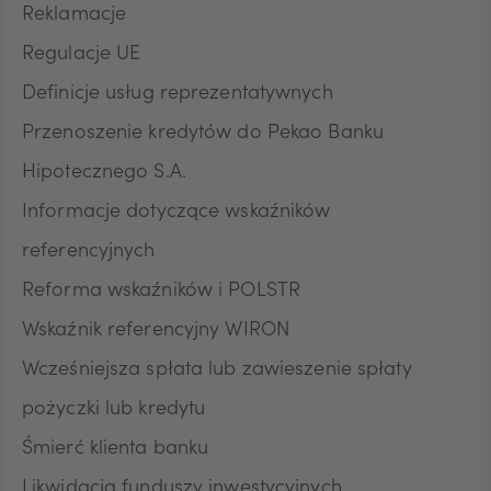
Reklamacje
wycofanie zgody nie wpływa na zgodność z
prawem przetwarzania, którego dokonano na
Regulacje UE
podstawie zgody przed jej wycofaniem.
Definicje usług reprezentatywnych
Przenoszenie kredytów do Pekao Banku
Hipotecznego S.A.
Informacje dotyczące wskaźników
referencyjnych
Reforma wskaźników i POLSTR
Wskaźnik referencyjny WIRON
Wcześniejsza spłata lub zawieszenie spłaty
pożyczki lub kredytu
Śmierć klienta banku
Likwidacja funduszy inwestycyjnych