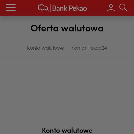
Wpisz s
Oferta walutowa
Konto walutowe
Kantor Pekao24
Konto walutowe