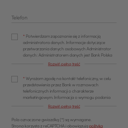
Telefon
*
Potwierdzam zapoznanie się z informacją
administratora danych. Informacje dotyczące
przetwarzania danych osobowych Administrator
danych: Administratorem danych jest Bank Polska
Kasa Opieki Spółka Akcyjna z siedzibą w Warszawie,
Rozwiń pełną treść
przy ul. Żubra 1 (dalej również jako "Bank"). Dane
kontaktowe Z administratorem można się
*
Wyrażam zgodę na kontakt telefoniczny, w celu
skontaktować poprzez adres email
przedstawienia przez Bank w rozmowach
info@pekao.com.pl, telefonicznie pod numerem 519
telefonicznych informacji o charakterze
222 222 lub pisemnie: Bank Pekao SA - Centrala, ul.
marketingowym. Informacja o wymogu podania
USD
Żubra 1, 01-066 Warszawa. U administratora
danych Podanie danych osobowych dla celów
danych osobowych wyznaczony jest Inspektor
Rozwiń pełną treść
marketingowych jest dobrowolne. Wyrażam zgodę
Ochrony Danych, z którym można się skontaktować
na przetwarzanie moich danych osobowych, w tym
poprzez adres email: IOD@pekao.com.pl lub
Pola oznaczone gwiazdką (*) są wymagane.
EUR
profilowanie dla określania preferencji lub potrzeb
pisemnie: Bank Pekao SA - Centrala, ul. Żubra 1, 01-
Strona korzysta z reCAPTCHA i obowiązują
polityka