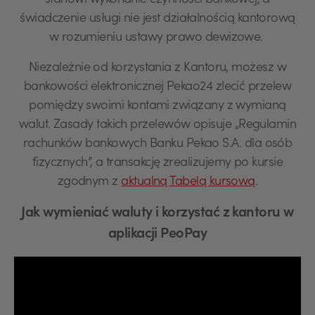
stanowi wykonanie czynności bankowej, a
świadczenie usługi nie jest działalnością kantorową
w rozumieniu ustawy prawo dewizowe.
Niezależnie od korzystania z Kantoru, możesz w
bankowości elektronicznej Pekao24 zlecić przelew
pomiędzy swoimi kontami związany z wymianą
walut. Zasady takich przelewów opisuje „Regulamin
rachunków bankowych Banku Pekao S.A. dla osób
fizycznych”, a transakcję zrealizujemy po kursie
zgodnym z
aktualną Tabelą kursową
.
Jak wymieniać waluty i korzystać z kantoru w
aplikacji PeoPay