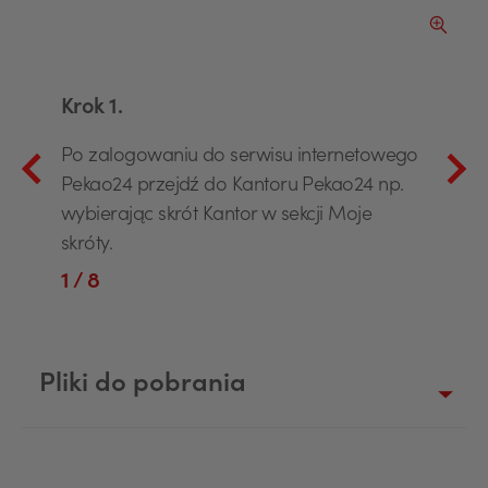
ększ obraz slajdu
Powiększ 
Krok 1.
Po zalogowaniu do serwisu internetowego
Pekao24 przejdź do Kantoru Pekao24 np.
wybierając skrót Kantor w sekcji Moje
skróty.
1
/ 8
Pliki do pobrania