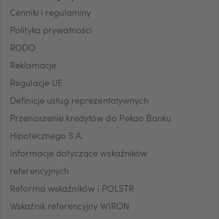
teleadresowe, dotyczące sytuacji ekonomicznej,
poziomu wykształcenia oraz posiadanych
Cenniki i regulaminy
produktów finansowych. Niniejszą zgodę składam
Polityka prywatności
dobrowolnie i oświadczam, że zostałem/am/
poinformowany/a/ o prawie do jej wycofania w
RODO
dowolnym momencie. Przyjmuję do wiadomości, że
wycofanie zgody nie wpływa na zgodność z
Reklamacje
prawem przetwarzania, którego dokonano na
Regulacje UE
podstawie zgody przed jej wycofaniem.
Definicje usług reprezentatywnych
Przenoszenie kredytów do Pekao Banku
Hipotecznego S.A.
Informacje dotyczące wskaźników
referencyjnych
Reforma wskaźników i POLSTR
Wskaźnik referencyjny WIRON