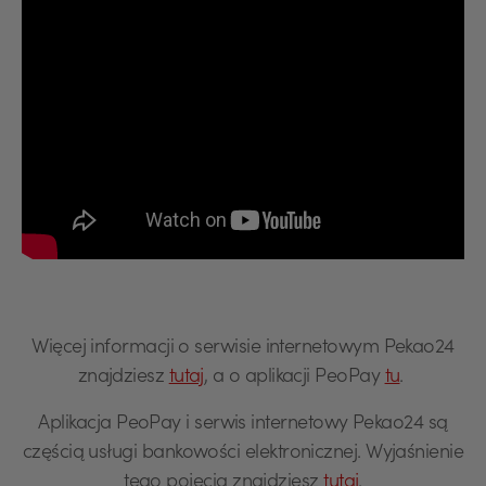
Więcej informacji o serwisie internetowym Pekao24
znajdziesz
tutaj
, a o aplikacji PeoPay
tu
.
Aplikacja PeoPay i serwis internetowy Pekao24 są
częścią usługi bankowości elektronicznej. Wyjaśnienie
tego pojęcia znajdziesz
tutaj
.