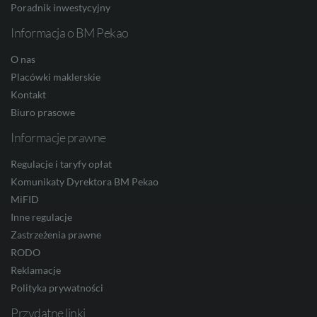
Poradnik inwestycyjny
Informacja o BM Pekao
JPY
O nas
Placówki maklerskie
CZK
Kontakt
Biuro prasowe
Informacje prawne
DKK
Regulacje i taryfy opłat
Komunikaty Dyrektora BM Pekao
MiFID
NOK
Inne regulacje
Zastrzeżenia prawne
RODO
Reklamacje
SEK
Polityka prywatności
Przydatne linki