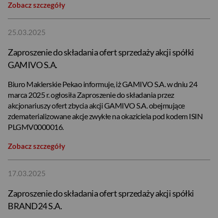
Zobacz szczegóły
25.03.2025
Zaproszenie do składania ofert sprzedaży akcji spółki
GAMIVO S.A.
Biuro Maklerskie Pekao informuje, iż GAMIVO S.A. w dniu 24
marca 2025 r. ogłosiła Zaproszenie do składania przez
akcjonariuszy ofert zbycia akcji GAMIVO S.A. obejmujące
zdematerializowane akcje zwykłe na okaziciela pod kodem ISIN
PLGMV0000016.
Zobacz szczegóły
17.03.2025
Zaproszenie do składania ofert sprzedaży akcji spółki
BRAND24 S.A.