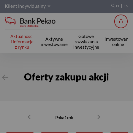
Klient indywidualny
PL
EN
Zalogu
Aktualności
Gotowe
Aktywne
Inwestowanie
i informacje
rozwiązania
inwestowanie
online
z rynku
inwestycyjne
Oferty zakupu akcji
Oferty zakupu akcji
Pokaż rok