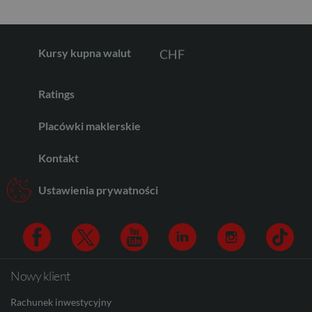
CHF
Kursy kupna walut
Ratings
AED
Placówki maklerskie
Kontakt
AUD
Ustawienia prywatności
CAD
Nowy klient
Facebook
Twitter
Youtube
Linkedin
Instagram
TikTo
HUF
Rachunek inwestycyjny