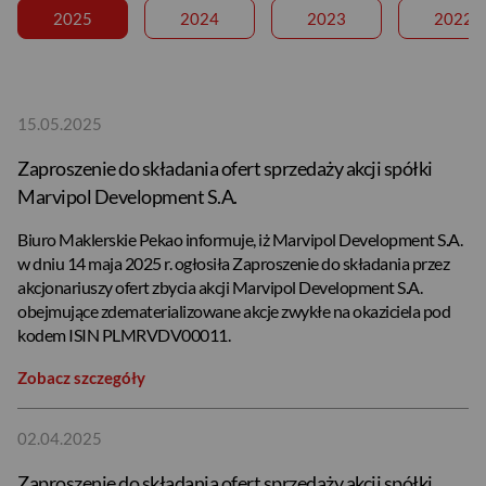
2025
2024
2023
2022
15.05.2025
Zaproszenie do składania ofert sprzedaży akcji spółki
Marvipol Development S.A.
Biuro Maklerskie Pekao informuje, iż Marvipol Development S.A.
w dniu 14 maja 2025 r. ogłosiła Zaproszenie do składania przez
akcjonariuszy ofert zbycia akcji Marvipol Development S.A.
obejmujące zdematerializowane akcje zwykłe na okaziciela pod
kodem ISIN PLMRVDV00011.
Zobacz szczegóły
02.04.2025
Zaproszenie do składania ofert sprzedaży akcji spółki