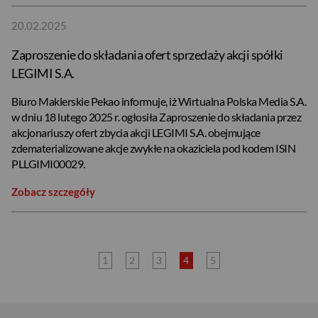
20.02.2025
Zaproszenie do składania ofert sprzedaży akcji spółki
LEGIMI S.A.
Biuro Maklerskie Pekao informuje, iż Wirtualna Polska Media S.A.
w dniu 18 lutego 2025 r. ogłosiła Zaproszenie do składania przez
akcjonariuszy ofert zbycia akcji LEGIMI S.A. obejmujące
zdematerializowane akcje zwykłe na okaziciela pod kodem ISIN
PLLGIMI00029.
Zobacz szczegóły
USD
EUR
1
2
3
4
5
GBP