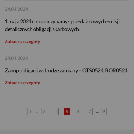
24.04.2024
1 maja 2024 r. rozpoczynamy sprzedaż nowych emisji
detalicznych obligacji skarbowych
Zobacz szczegóły
24.04.2024
Zakup obligacji w drodze zamiany – OTS0524, ROR0524
Zobacz szczegóły
USD
EUR
...
...
1
3
4
5
6
7
9