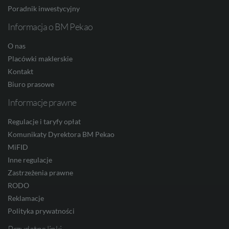
Poradnik inwestycyjny
Informacja o BM Pekao
JPY
O nas
Placówki maklerskie
Kontakt
CZK
Biuro prasowe
Informacje prawne
DKK
Regulacje i taryfy opłat
Komunikaty Dyrektora BM Pekao
MiFID
NOK
Inne regulacje
Zastrzeżenia prawne
RODO
Reklamacje
SEK
Polityka prywatności