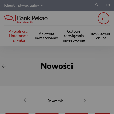
Klient indywidualny
PL
EN
Zalogu
Aktualności
Gotowe
Aktywne
Inwestowanie
i informacje
rozwiązania
inwestowanie
online
z rynku
inwestycyjne
Nowości
Nowości
Pokaż rok