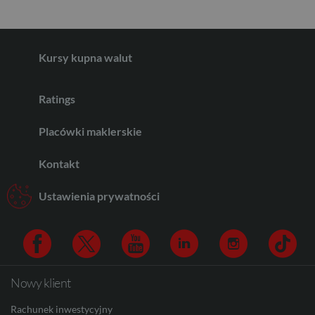
GBP
Kursy kupna walut
CHF
Ratings
AED
Placówki maklerskie
Kontakt
AUD
Ustawienia prywatności
CAD
Nowy klient
Facebook
Twitter
Youtube
Linkedin
Instagram
TikTo
HUF
Rachunek inwestycyjny