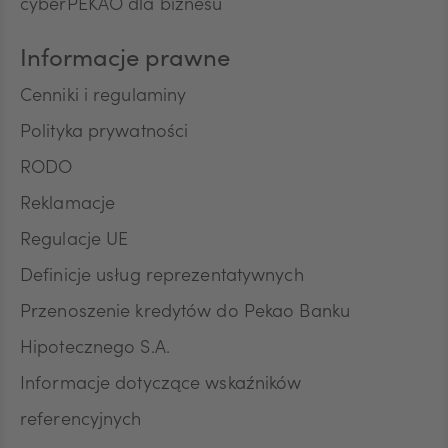
Na podstawie niniejszej zgody mogą być
cyberPEKAO dla biznesu
przetwarzane przez Bank następujące rodzaje
Pana/Pani danych osobowych: identyfikacyjne,
Informacje prawne
teleadresowe, dotyczące sytuacji ekonomicznej,
poziomu wykształcenia oraz posiadanych
Cenniki i regulaminy
produktów finansowych. Niniejszą zgodę składam
Polityka prywatności
dobrowolnie i oświadczam, że zostałem/am/
poinformowany/a/ o prawie do jej wycofania w
RODO
dowolnym momencie. Przyjmuję do wiadomości, że
wycofanie zgody nie wpływa na zgodność z
Reklamacje
prawem przetwarzania, którego dokonano na
Regulacje UE
podstawie zgody przed jej wycofaniem.
Definicje usług reprezentatywnych
Przenoszenie kredytów do Pekao Banku
Hipotecznego S.A.
Informacje dotyczące wskaźników
referencyjnych