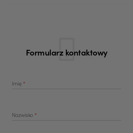
Formularz kontaktowy
Pola formularza
Imię
*
Nazwisko
*