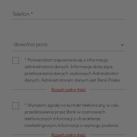
Telefon
*
Pole wyboru "Pora kontaktu"
Zgoda administratora danych
*
Potwierdzam zapoznanie się z informacją
administratora danych. Informacje dotyczące
przetwarzania danych osobowych Administrator
danych: Administratorem danych jest Bank Polska
Kasa Opieki Spółka Akcyjna z siedzibą w Warszawie,
Rozwiń pełną treść
przy ul. Żubra 1 (dalej również jako "Bank"). Dane
Zgoda na kontakt telefoniczny
kontaktowe Z administratorem można się
*
Wyrażam zgodę na kontakt telefoniczny, w celu
skontaktować poprzez adres email
przedstawienia przez Bank w rozmowach
info@pekao.com.pl, telefonicznie pod numerem 519
telefonicznych informacji o charakterze
222 222 lub pisemnie: Bank Pekao SA - Centrala, ul.
marketingowym. Informacja o wymogu podania
Żubra 1, 01-066 Warszawa. U administratora
danych Podanie danych osobowych dla celów
danych osobowych wyznaczony jest Inspektor
Rozwiń pełną treść