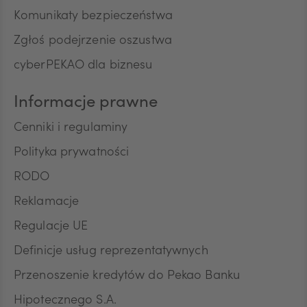
przez Bank w rozmowach telefonicznych informacji
Komunikaty bezpieczeństwa
o charakterze marketingowym oraz używania
przez Bank automatycznych systemów
Zgłoś podejrzenie oszustwa
wywołujących w celu marketingu bezpośredniego.
Na podstawie niniejszej zgody mogą być
cyberPEKAO dla biznesu
przetwarzane przez Bank następujące rodzaje
Pana/Pani danych osobowych: identyfikacyjne,
Informacje prawne
teleadresowe, dotyczące sytuacji ekonomicznej,
poziomu wykształcenia oraz posiadanych
Cenniki i regulaminy
produktów finansowych. Niniejszą zgodę składam
Polityka prywatności
dobrowolnie i oświadczam, że zostałem/am/
poinformowany/a/ o prawie do jej wycofania w
RODO
dowolnym momencie. Przyjmuję do wiadomości, że
wycofanie zgody nie wpływa na zgodność z
Reklamacje
prawem przetwarzania, którego dokonano na
Regulacje UE
podstawie zgody przed jej wycofaniem.
Definicje usług reprezentatywnych
Przenoszenie kredytów do Pekao Banku
Hipotecznego S.A.