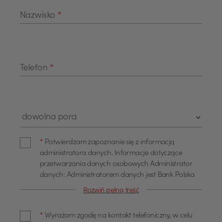
Nazwisko
*
Telefon
*
Pole wyboru "Pora kontaktu"
Zgoda administratora danych
*
Potwierdzam zapoznanie się z informacją
administratora danych. Informacje dotyczące
przetwarzania danych osobowych Administrator
danych: Administratorem danych jest Bank Polska
Kasa Opieki Spółka Akcyjna z siedzibą w Warszawie,
Rozwiń pełną treść
przy ul. Żubra 1 (dalej również jako "Bank"). Dane
Zgoda na kontakt telefoniczny
kontaktowe Z administratorem można się
*
Wyrażam zgodę na kontakt telefoniczny, w celu
skontaktować poprzez adres email