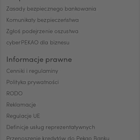
bezpośredniego produktów lub usług Banku oraz
Zasady bezpiecznego bankowania
na kontakt telefoniczny, w celu przedstawiania
przez Bank w rozmowach telefonicznych informacji
Komunikaty bezpieczeństwa
o charakterze marketingowym oraz używania
Zgłoś podejrzenie oszustwa
przez Bank automatycznych systemów
wywołujących w celu marketingu bezpośredniego.
cyberPEKAO dla biznesu
Na podstawie niniejszej zgody mogą być
przetwarzane przez Bank następujące rodzaje
Informacje prawne
Pana/Pani danych osobowych: identyfikacyjne,
teleadresowe, dotyczące sytuacji ekonomicznej,
Cenniki i regulaminy
poziomu wykształcenia oraz posiadanych
produktów finansowych. Niniejszą zgodę składam
Polityka prywatności
dobrowolnie i oświadczam, że zostałem/am/
RODO
poinformowany/a/ o prawie do jej wycofania w
dowolnym momencie. Przyjmuję do wiadomości, że
Reklamacje
wycofanie zgody nie wpływa na zgodność z
prawem przetwarzania, którego dokonano na
Regulacje UE
podstawie zgody przed jej wycofaniem.
Definicje usług reprezentatywnych
Przenoszenie kredytów do Pekao Banku