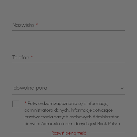
Nazwisko
*
Telefon
*
Pole wyboru "Pora kontaktu"
Zgoda administratora danych
*
Potwierdzam zapoznanie się z informacją
administratora danych. Informacje dotyczące
przetwarzania danych osobowych Administrator
danych: Administratorem danych jest Bank Polska
Kasa Opieki Spółka Akcyjna z siedzibą w Warszawie,
Rozwiń pełną treść