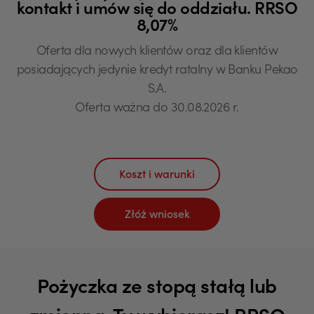
kontakt i umów się do oddziału. RRSO
8,07%
Oferta dla nowych klientów oraz dla klientów
posiadających jedynie kredyt ratalny w Banku Pekao
S.A.
Oferta ważna do 30.08.2026 r.
Koszt i warunki
Złóż wniosek
Pożyczka ze stopą stałą lub