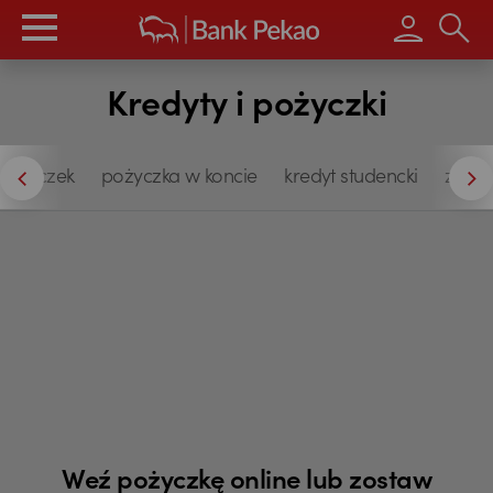
Wpisz s
Kredyty i pożyczki
 pożyczek
pożyczka w koncie
kredyt studencki
zakup
Weź pożyczkę online lub zostaw