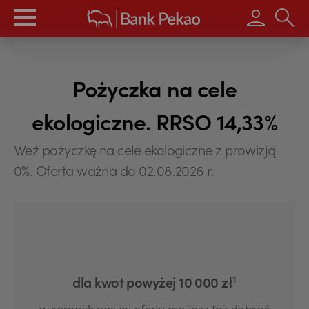
Wpisz s
Pożyczka na cele
ekologiczne. RRSO 14,33%
Weź pożyczkę na cele ekologiczne z prowizją
0%. Oferta ważna do 02.08.2026 r.
1
dla kwot powyżej 10 000 zł