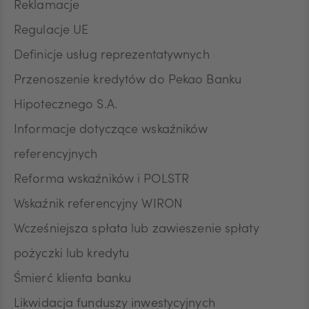
wycofanie zgody nie wpływa na zgodność z
Reklamacje
prawem przetwarzania, którego dokonano na
Regulacje UE
podstawie zgody przed jej wycofaniem.
Definicje usług reprezentatywnych
Przenoszenie kredytów do Pekao Banku
Hipotecznego S.A.
Informacje dotyczące wskaźników
referencyjnych
Reforma wskaźników i POLSTR
Wskaźnik referencyjny WIRON
Wcześniejsza spłata lub zawieszenie spłaty
pożyczki lub kredytu
Śmierć klienta banku
Likwidacja funduszy inwestycyjnych