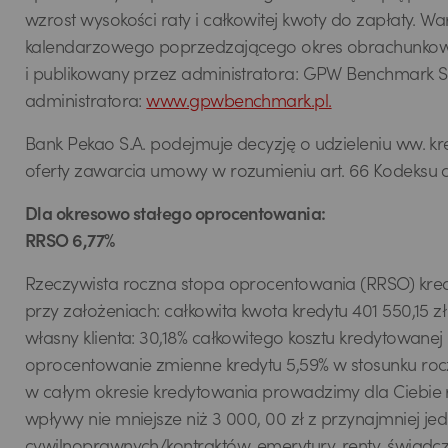
wzrost wysokości raty i całkowitej kwoty do zapłaty.
kalendarzowego poprzedzającego okres obrachunkowy, 
i publikowany przez administratora: GPW Benchmark S
administratora:
www.gpwbenchmark.pl.
Bank Pekao S.A. podejmuje decyzję o udzieleniu ww. kr
oferty zawarcia umowy w rozumieniu art. 66 Kodeksu c
Dla okresowo stałego oprocentowania:
RRSO 6,77%
Rzeczywista roczna stopa oprocentowania (RRSO) kre
przy założeniach: całkowita kwota kredytu 401 550,15 z
własny klienta: 30,18% całkowitego kosztu kredytowanej
oprocentowanie zmienne kredytu 5,59% w stosunku rocz
w całym okresie kredytowania prowadzimy dla Ciebie
wpływy nie mniejsze niż 3 000, 00 zł z przynajmniej