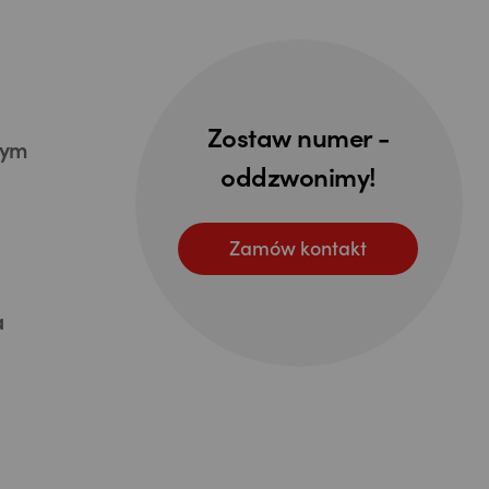
Zostaw numer -
nym
oddzwonimy!
Zamów kontakt
a