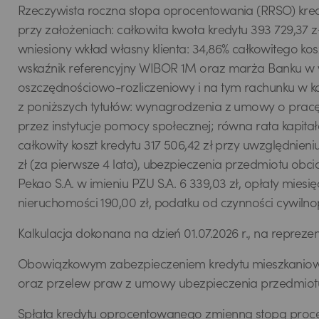
Rzeczywista roczna stopa oprocentowania (RRSO) kre
przy założeniach: całkowita kwota kredytu 393 729,37 zł
wniesiony wkład własny klienta: 34,86% całkowitego ko
wskaźnik referencyjny WIBOR 1M oraz marża Banku w w
oszczędnościowo-rozliczeniowy i na tym rachunku w k
z poniższych tytułów: wynagrodzenia z umowy o prac
przez instytucje pomocy społecznej; równa rata kapita
całkowity koszt kredytu 317 506,42 zł przy uwzględnieni
zł (za pierwsze 4 lata), ubezpieczenia przedmiotu ob
Pekao S.A. w imieniu PZU S.A. 6 339,03 zł, opłaty mie
nieruchomości 190,00 zł, podatku od czynności cywilno
Kalkulacja dokonana na dzień 01.07.2026 r., na reprez
Obowiązkowym zabezpieczeniem kredytu mieszkanioweg
oraz przelew praw z umowy ubezpieczenia przedmiotu 
Spłata kredytu oprocentowanego zmienną stopą proce