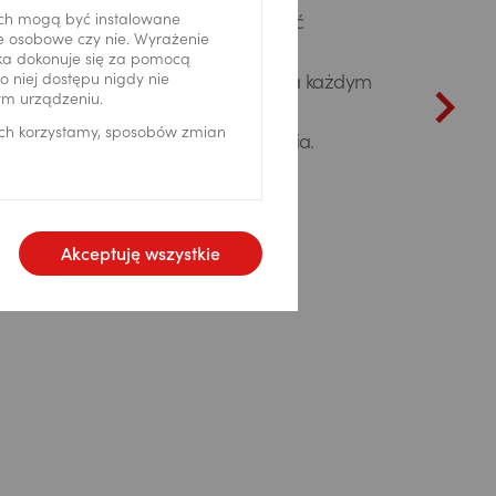
ch mogą być instalowane
eczny banku oszacuje Twoją zdolność
ne osobowe czy nie. Wyrażenie
może Ci wybrać najlepszą ofertę i
ika dokonuje się za pomocą
 niej dostępu nigdy nie
ty. Będzie też Twoim wsparciem na każdym
ym urządzeniu.
się o kredyt. Wzory potrzebnych
ich korzystamy, sposobów zmian
iesz poniżej w plikach do pobrania.
Akceptuję wszystkie