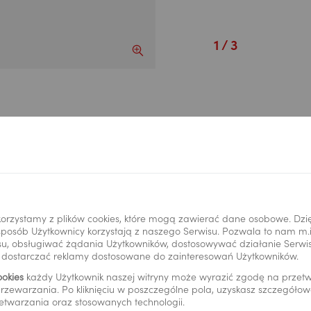
Powiększ obraz slajdu
1
/ 3
k wziąć kredyt na mieszkanie – 4 proste kr
orzystamy z plików cookies, które mogą zawierać dane osobowe. Dzi
i sposób Użytkownicy korzystają z naszego Serwisu. Pozwala to nam m
u, obsługiwać żądania Użytkowników, dostosowywać działanie Serwisu
y dostarczać reklamy dostosowane do zainteresowań Użytkowników.
1. Zadzwoń na na
ookies
każdy Użytkownik naszej witryny może wyrazić zgodę na prze
rzewarzania. Po kliknięciu w poszczególne pola, uzyskasz szczegóło
do oddziału
etwarzania oraz stosowanych technologii.