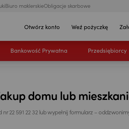
uki
Biuro maklerskie
Obligacje skarbowe
Otwórz konto
Weź pożyczkę
Zał
Bankowość Prywatna
Przedsiębiorcy
akup domu lub mieszkan
nr 22 591 22 32 lub wypełnij formularz – oddzwonim