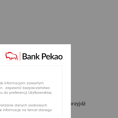
oki
ęki informacjom zawartym
.in. zapewnić bezpieczeństwo
 do preferencji Użytkowników,
szą infolinię 22 591 22 32 lub przyjdź
twarzanie danych osobowych
we informacje na temat danego