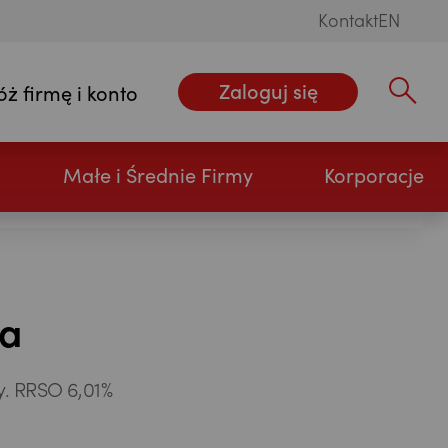
Kontakt
EN
Zaloguj się
óż firmę i konto
Wpisz szu
Małe i Średnie Firmy
Korporacje
ia
y. RRSO 6,01%