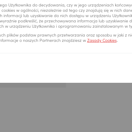
ego Użytkownika do decydowania, czy w jego urządzeniach końcowy
Specjalista hipot
 cookies w ogólności, niezależnie od tego czy znajdują się w nich da
kredytową oraz po
 informacji lub uzyskiwanie do nich dostępu w urządzeniu Użytkown
wyraźnie podkreślić, że przechowywana informacja lub uzyskiwanie do
wypełnić dokumen
ch w urządzeniu Użytkownika i oprogramowaniu zainstalowanym w t
etapie ubiegania 
ych plików podstaw prawnych przetwarzania oraz sposobu w jaki z n
dokumentów znajdz
 informacje o naszych Partnerach znajdziesz w
Zasady Cookies
.
Powiększ obraz slajdu
1
/ 4