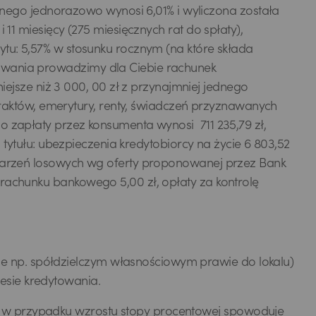
ego jednorazowo wynosi 6,01% i wyliczona została
 11 miesięcy (275 miesięcznych rat do spłaty),
ytu: 5,57% w stosunku rocznym (na które składa
towania prowadzimy dla Ciebie rachunek
sze niż 3 000, 00 zł z przynajmniej jednego
aktów, emerytury, renty, świadczeń przyznawanych
o zapłaty przez konsumenta wynosi 711 235,79 zł,
z tytułu: ubezpieczenia kredytobiorcy na życie 6 803,52
 zdarzeń losowych wg oferty proponowanej przez Bank
 rachunku bankowego 5,00 zł, opłaty za kontrolę
e np. spółdzielczym własnościowym prawie do lokalu)
esie kredytowania.
o w przypadku wzrostu stopy procentowej spowoduje