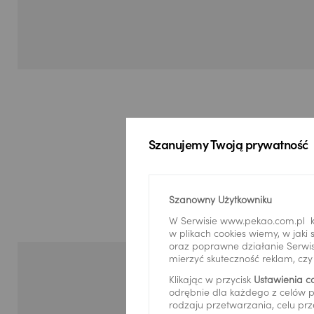
Szanujemy Twoją prywatność
Ja
Szanowny Użytkowniku
W Serwisie www.pekao.com.pl k
w plikach cookies wiemy, w jak
oraz poprawne działanie Serwis
mierzyć skuteczność reklam, cz
Klikając w przycisk
Ustawienia c
odrębnie dla każdego z celów p
rodzaju przetwarzania, celu prz