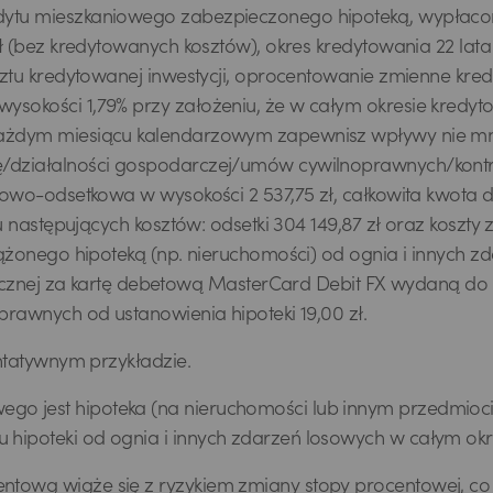
dytu mieszkaniowego zabezpieczonego hipoteką, wypłacon
 (bez kredytowanych kosztów), okres kredytowania 22 lata i
sztu kredytowanej inwestycji, oprocentowanie zmienne kred
ysokości 1,79% przy założeniu, że w całym okresie kredy
ażdym miesiącu kalendarzowym zapewnisz wpływy nie mniej
ę/działalności gospodarczej/umów cywilnoprawnych/kontr
łowo-odsetkowa w wysokości 2 537,75 zł, całkowita kwota d
u następujących kosztów: odsetki 304 149,87 zł oraz koszty 
ciążonego hipoteką (np. nieruchomości) od ognia i innych
sięcznej za kartę debetową MasterCard Debit FX wydaną do
prawnych od ustanowienia hipoteki 19,00 zł.
entatywnym przykładzie.
o jest hipoteka (na nieruchomości lub innym przedmioci
hipoteki od ognia i innych zdarzeń losowych w całym okr
ntową wiąże się z ryzykiem zmiany stopy procentowej, c