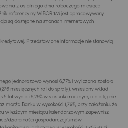
towania z ostatniego dnia roboczego miesiąca
źnik referencyjny WIBOR 1M jest opracowywany
cja są dostępne na stronach internetowych
 kredytowej. Przedstawione informacje nie stanowią
ego jednorazowo wynosi 6,77% i wyliczona została
(276 miesięcznych rat do spłaty), wniesiony wkład
es 5 lat wynosi 6,29% w stosunku rocznym, a następnie
z marża Banku w wysokości 1,79%, przy założeniu, że
unku w każdym miesiącu kalendarzowym zapewnisz
pracę/działalności gospodarczej/umów