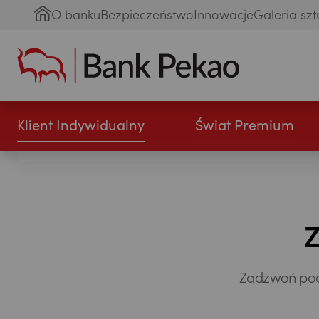
O banku
Bezpieczeństwo
Innowacje
Galeria szt
Klient Indywidualny
Świat Premium
Z
Zadzwoń pod 