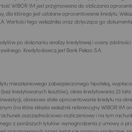
 Wartość WIBOR 1M jest przyjmowana do obliczania oprocen
dla którego jest ustalane oprocentowanie kredytu. Wska
.A. Wartości tego wskaźnika oraz dotycząca go dokumenta
edytów po dokonaniu analizy kredytowej i oceny zdolności
ywilnego. Kredytodawcą jest Bank Pekao S.A.
dytu mieszkaniowego zabezpieczonego hipoteką, wypłacon
ł (bez kredytowanych kosztów), okres kredytowania 23 lata 
 inwestycji, okresowo stałe oprocentowanie kredytu na okr
nym (na które składa wskaźnik referencyjny WIBOR 1M ora
 rachunek oszczędnościowo-rozliczeniowy i na tym rach
 jednego z poniższych tytułów: wynagrodzenia z umowy o 