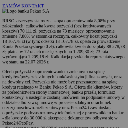
ZAMÓW KONTAKT
RRSO - rzeczywista roczna stopa oprocentowania 8,08% przy
założeniach: całkowita kwota pożyczki (bez kredytowanych
kosztów) 70 111 zł, pożyczka na 73 miesięcy, oprocentowanie
zmienne 7,80% w stosunku rocznym, całkowity koszt pożyczki
18 167,78 zł (w tym: odsetki 18 167,78 zł, opłata za prowadzenie
Konta Przekorzystnego 0 zł), całkowita kwota do zapłaty 88 278,78
zł, płatna w 72 ratach miesięcznych po 1 209,30 zł, 73 rata
wyrównująca 1 209,18 zł. Kalkulacja przykładu reprezentatywnego
wg stanu na 22.07.2026 r.
Oferta pożyczki z oprocentowaniem zmiennym na spłatę
kredytów/pożyczek z innych banków/instytucji finansowych, oraz
na dowolny cel. Pożyczka nie może być przeznaczona na spłatę
kredytu ratalnego w Banku Pekao S.A. Oferta dla klientów, którzy
za pośrednictwem strony internetowej banku prześlą formularz
kontaktowy, a następnie zostaną umówieni na podpisanie umowy w
oddziale albo zawrą umowę w procesie zdalnym o rachunek
oszczędnościowo-rozliczeniowy oraz Pekao24 i zawnioskują
o pożyczkę podczas rozmowy telefonicznej z pracownikiem banku:
- dla kwoty do 30 000 zł akceptacja dokumentów odbywa się w
Pekao24/PeoPay,