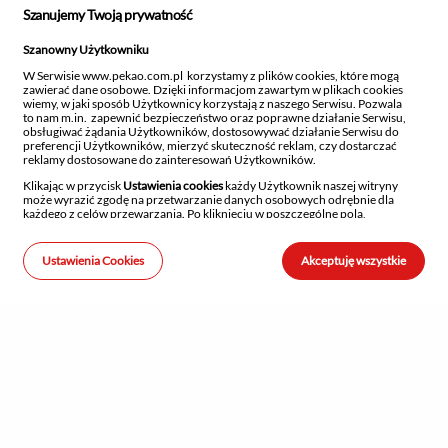
Szanujemy Twoją prywatność
<< powrót
GBP
Szanowny Użytkowniku
W Serwisie www.pekao.com.pl korzystamy z plików cookies, które mogą
zawierać dane osobowe. Dzięki informacjom zawartym w plikach cookies
wiemy, w jaki sposób Użytkownicy korzystają z naszego Serwisu. Pozwala
to nam m.in. zapewnić bezpieczeństwo oraz poprawne działanie Serwisu,
CHF
Kursy kupna walut
obsługiwać żądania Użytkowników, dostosowywać działanie Serwisu do
preferencji Użytkowników, mierzyć skuteczność reklam, czy dostarczać
reklamy dostosowane do zainteresowań Użytkowników.
Zastrzeż kartę
Klikając w przycisk
Ustawienia cookies
każdy Użytkownik naszej witryny
może wyrazić zgodę na przetwarzanie danych osobowych odrębnie dla
AED
każdego z celów przewarzania. Po kliknięciu w poszczególne pola,
Placówki i bankomaty
uzyskasz szczegółowe informacje na temat danego rodzaju przetwarzania,
celu przetwarzania oraz stosowanych technologii.
Ustawienia Cookies
Akceptuję wszystkie
Szanujemy również prawo każdego Użytkownika do decydowania, czy
Kontakt
w jego urządzeniach końcowych mogą być instalowane i następnie
AUD
przechowywane pliki cookies w ogólności, niezależnie od tego czy znajdują
się w nich dane osobowe czy nie. Wyrażenie zgody na przechowywanie
Ustawienia prywatności
takich informacji lub uzyskiwanie do nich dostępu w urządzeniu
Użytkownika dokonuje się za pomocą ustawień przeglądarki. Chcemy
wyraźnie podkreślić, że przechowywana informacja lub uzyskiwanie do
niej dostępu nigdy nie powoduje zmian konfiguracyjnych w urządzeniu
CAD
Użytkownika i oprogramowaniu zainstalowanym w tym urządzeniu.
Więcej informacji na temat samych plików podstaw prawnych
przetwarzania oraz sposobu w jaki z nich korzystamy, sposobów zmian
ustawień przeglądarki, a także informacje o naszych Partnerach znajdziesz
Przydatne linki
w
Zasady Cookies
.