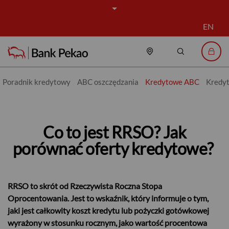
EN
Placówki i bankomat
Szukaj
Logo
Poradnik kredytowy
ABC oszczędzania
Kredytowe ABC
Kredyt
Co to jest RRSO? Jak porównać o
Co to jest RRSO? Jak
porównać oferty kredytowe?
RRSO to skrót od Rzeczywista Roczna Stopa
Oprocentowania. Jest to wskaźnik, który informuje o tym,
jaki jest całkowity koszt kredytu lub pożyczki gotówkowej
wyrażony w stosunku rocznym, jako wartość procentowa