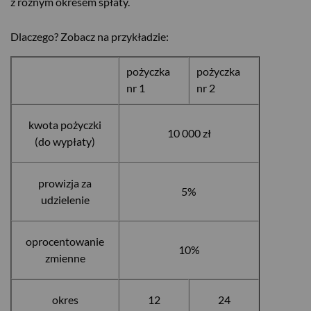
z różnym okresem spłaty.
Dlaczego? Zobacz na przykładzie:
pożyczka
pożyczka
nr 1
nr 2
kwota pożyczki
10 000 zł
(do wypłaty)
prowizja za
5%
udzielenie
oprocentowanie
10%
zmienne
okres
12
24