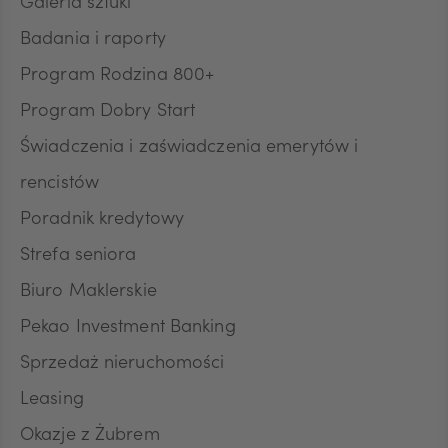
Galeria sztuki
Badania i raporty
CZK
Program Rodzina 800+
Program Dobry Start
DKK
Świadczenia i zaświadczenia emerytów i
rencistów
Poradnik kredytowy
NOK
Strefa seniora
Biuro Maklerskie
SEK
Pekao Investment Banking
Sprzedaż nieruchomości
RON
Leasing
Okazje z Żubrem