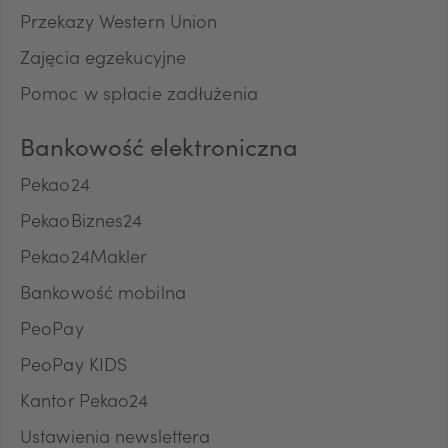
Przekazy Western Union
TRY
Zajęcia egzekucyjne
Pomoc w spłacie zadłużenia
ILS
Bankowość elektroniczna
Pekao24
MXN
PekaoBiznes24
Pekao24Makler
ZAR
Bankowość mobilna
PeoPay
PeoPay KIDS
CNY
Kantor Pekao24
Ustawienia newslettera