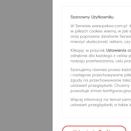
Szanowny Użytkowniku
W Serwisie www.pekao.com.pl k
w plikach cookies wiemy, w jak
oraz poprawne działanie Serwis
mierzyć skuteczność reklam, cz
Nazwa fi
Klikając w przycisk
Ustawienia c
odrębnie dla każdego z celów p
rodzaju przetwarzania, celu prz
Szanujemy również prawo każd
i następnie przechowywane pliki
Imię
*
zgody na przechowywanie takich
ustawień przeglądarki. Chcemy 
powoduje zmian konfiguracyjny
Więcej informacji na temat sam
ustawień przeglądarki, a także
Nazwisko