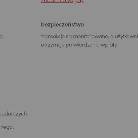
Zobacz szczegóły
bezpieczeństwo
a,
transakcje są monitorowane, a użytkowni
otrzymuje potwierdzenie wpłaty
spodarczych
lnego.