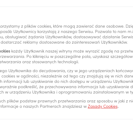
orzystamy z plików cookies, które mogą zawierać dane osobowe. Dzi
i sposób Użytkownicy korzystają z naszego Serwisu. Pozwala to nam m
u, obsługiwać żądania Użytkowników, dostosowywać działanie Serwisu
y dostarczać reklamy dostosowane do zainteresowań Użytkowników.
rmy
ookies
każdy Użytkownik naszej witryny może wyrazić zgodę na prze
rzewarzania. Po kliknięciu w poszczególne pola, uzyskasz szczegóło
etwarzania oraz stosowanych technologii.
ego Użytkownika do decydowania, czy w jego urządzeniach końcowy
 cookies w ogólności, niezależnie od tego czy znajdują się w nich da
 informacji lub uzyskiwanie do nich dostępu w urządzeniu Użytkown
wyraźnie podkreślić, że przechowywana informacja lub uzyskiwanie do
ch w urządzeniu Użytkownika i oprogramowaniu zainstalowanym w t
ych plików podstaw prawnych przetwarzania oraz sposobu w jaki z n
 informacje o naszych Partnerach znajdziesz w
Zasady Cookies
.
*