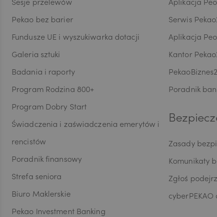
Sesje przelewów
Aplikacja Pe
Wycof
dokon
CAD
Pekao bez barier
Serwis Pekao
są pr
przet
Fundusze UE i wyszukiwarka dotacji
Aplikacja Pe
danyc
Galeria sztuki
Kantor Pekao
w ust
HUF
maszy
Badania i raporty
PekaoBiznes
skorzy
Inspe
Program Rodzina 800+
Poradnik ban
do or
JPY
Program Dobry Start
Ochro
Bezpiecz
wymog
Świadczenia i zaświadczenia emerytów i
dobro
profil
CZK
rencistów
Zasady bezp
przeds
Poradnik finansowy
Komunikaty 
siedzi
bezpo
Strefa seniora
Zgłoś podejr
DKK
przed
Biuro Maklerskie
marke
cyberPEKAO d
celu 
Pekao Investment Banking
przez