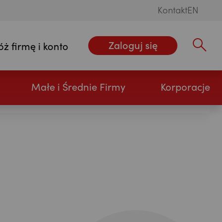
Kontakt
EN
Zaloguj się
óż firmę i konto
Wpisz szu
Małe i Średnie Firmy
Korporacje