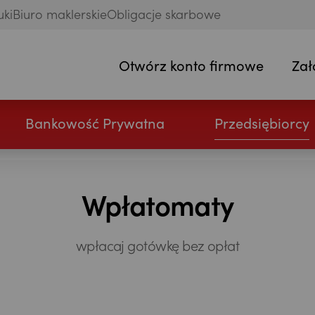
uki
Biuro maklerskie
Obligacje skarbowe
Otwórz konto firmowe
Zał
Bankowość Prywatna
Przedsiębiorcy
Wpłatomaty
wpłacaj gotówkę bez opłat