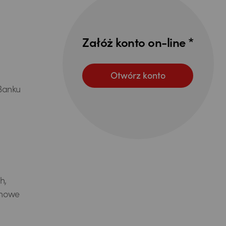
Załóż konto on-line *
Otwórz konto
Banku
h,
ynowe