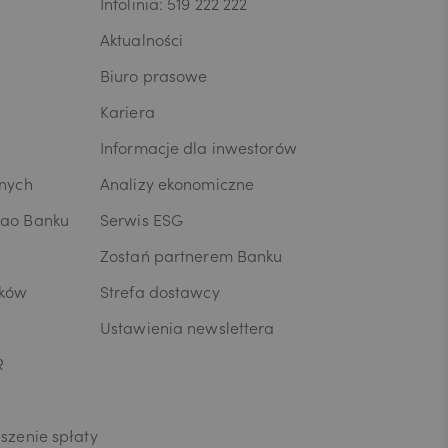
rego
Infolinia: 519 222 222
ni/Pana dane
Aktualności
ia umowy lub
przenoszenia
Biuro prasowe
osobowych,
Kariera
dczytu
anych W celu
Informacje dla inwestorów
anych lub z
ia skargi
wnych
Analizy ekonomiczne
zesa Urzędu
kao Banku
Serwis ESG
ja o
ych jest
Zostań partnerem Banku
 tym
usług oraz
ików
Strefa dostawcy
yjna z
Ustawienia newslettera
ingu
celu
R
terze
łujących w
rzetwarzane
szenie spłaty
ne,