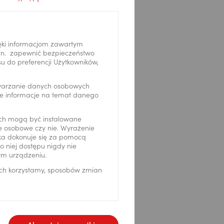
ęki informacjom zawartym
.in. zapewnić bezpieczeństwo
 do preferencji Użytkowników,
twarzanie danych osobowych
we informacje na temat danego
ch mogą być instalowane
ne osobowe czy nie. Wyrażenie
ika dokonuje się za pomocą
 niej dostępu nigdy nie
ym urządzeniu.
ich korzystamy, sposobów zmian