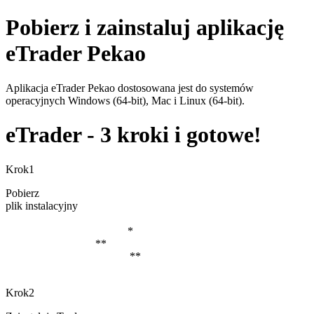
Pobierz i zainstaluj aplikację
eTrader Pekao
Aplikacja eTrader Pekao dostosowana jest do systemów
operacyjnych Windows (64-bit), Mac i Linux (64-bit).
eTrader - 3 kroki i gotowe!
Krok1
Pobierz
plik instalacyjny
Windows 7/8/10/11 (64-bit)
*
MacOS 10/11/12/13
**
MacOS 12/13 (M1,M2,M3)
**
Linux (64-bit)
Krok2