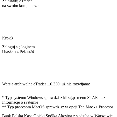
Zainstaluj eTrader
na swoim komputerze
Krok3
Zaloguj się loginem
i hasłem z Pekao24
Wersja archiwalna eTrader 1.0.330 już nie rozwijana:
Windows (32-
bit)
* Typ systemu Windows sprawdzisz klikając menu START ->
Informacje o systemie
** Typ procesora MacOS sprawdzisz w opcji Ten Mac -> Procesor
Bank Polska Kasa Opieki Spółka Akcyjna z siedzibą w Warszawie,