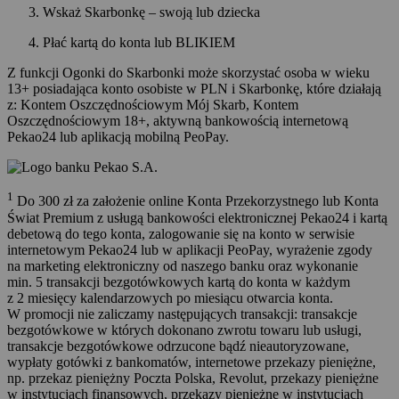
Wskaż Skarbonkę – swoją lub dziecka
Płać kartą do konta lub BLIKIEM
Z funkcji Ogonki do Skarbonki może skorzystać osoba w wieku
13+ posiadająca konto osobiste w PLN i Skarbonkę, które działają
z: Kontem Oszczędnościowym Mój Skarb, Kontem
Oszczędnościowym 18+, aktywną bankowością internetową
Pekao24 lub aplikacją mobilną PeoPay.
1
Do 300 zł za założenie online Konta Przekorzystnego lub Konta
Świat Premium z usługą bankowości elektronicznej Pekao24 i kartą
debetową do tego konta, zalogowanie się na konto w serwisie
internetowym Pekao24 lub w aplikacji PeoPay, wyrażenie zgody
na marketing elektroniczny od naszego banku oraz wykonanie
min. 5 transakcji bezgotówkowych kartą do konta w każdym
z 2 miesięcy kalendarzowych po miesiącu otwarcia konta.
W promocji nie zaliczamy następujących transakcji: transakcje
bezgotówkowe w których dokonano zwrotu towaru lub usługi,
transakcje bezgotówkowe odrzucone bądź nieautoryzowane,
wypłaty gotówki z bankomatów, internetowe przekazy pieniężne,
np. przekaz pieniężny Poczta Polska, Revolut, przekazy pieniężne
w instytucjach finansowych, przekazy pieniężne w instytucjach