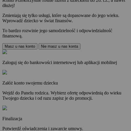
Konto Przekorzystne rośnie razem z dzieckiem do 26. r.ż., a nawet
dłużej!
Zmieniają się tylko usługi, które są dopasowane do jego wieku.
Wprowadź dziecko w świat finansów.
To bardzo rozwinie jego samodzielność i odpowiedzialność
finansową.
Masz u nas konto
Nie masz u nas konta
Zaloguj się do bankowości internetowej lub aplikacji mobilnej
Załóż konto swojemu dziecku
Wejdź do Panelu rodzica. Wybierz ofertę odpowiednią do wieku
Twojego dziecka i od razu zapisz je do promocji.
Finalizacja
Potwierdź oświadczenia i zawarcie umowy.