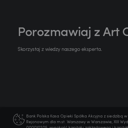
Porozmawiaj z Art 
Skorzystaj z wiedzy naszego eksperta.
Stopka
Bank Polska Kasa Opieki Spółka Akcyjna z siedzibą w
Rejonowym dla m.st. Warszawy w Warszawie, XIII Wy
000010205, wysokość kapitału zakładowego i kapitał