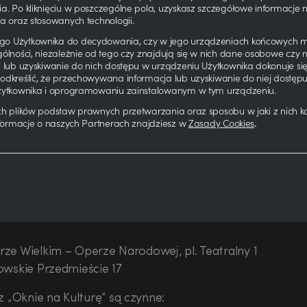
a. Po kliknięciu w poszczególne pola, uzyskasz szczegółowe informacje
ię w zbiorach instytucji muzealnych i kolekcji publicznych
a oraz stosowanych technologii.
ła prezentowana na licznych wystawach w kraju i zagranic
o Użytkownika do decydowania, czy w jego urządzeniach końcowych mo
ólności, niezależnie od tego czy znajdują się w nich dane osobowe czy 
 Medal Zasłużony dla Kultury „Gloria Artis”. Więcej o
i lub uzyskiwanie do nich dostępu w urządzeniu Użytkownika dokonuje s
odkreślić, że przechowywana informacja lub uzyskiwanie do niej dostęp
ture.pl
Użytkownika i oprogramowaniu zainstalowanym w tym urządzeniu.
ch plików podstaw prawnych przetwarzania oraz sposobu w jaki z nich 
nformacje o naszych Partnerach znajdziesz w
Zasady Cookies
.
pne są w kasach w holu głównym Teatru Wielkiego – Ope
stęp 5 zł). Dla widzów TW-ON także na godzinę przed
rze Wielkim – Operze Narodowej, pl. Teatralny 1
kowskie Przedmieście 17
 „Oknie na Kulturę” są czynne: