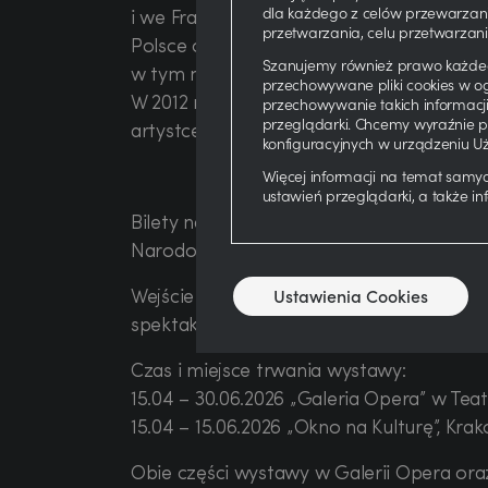
dla każdego z celów przewarzani
i we Francji. Prace Ewy Kuryluk znajdują s
przetwarzania, celu przetwarzani
Polsce oraz za granicą. Jej twórczość by
Szanujemy również prawo każdeg
w tym na Biennale w Wenecji.
przechowywane pliki cookies w og
W 2012 roku Ewa Kuryluk otrzymała Srebrny
przechowywanie takich informacj
przeglądarki. Chcemy wyraźnie p
artystce można przeczytać na stronie
cul
konfiguracyjnych w urządzeniu 
Więcej informacji na temat samy
ustawień przeglądarki, a także i
Bilety na wystawę w Galerii Opera dostę
Narodowej.
Wejście przez hol kas przedsprzedaży (w
Ustawienia Cookies
spektaklami i podczas przerw.
Czas i miejsce trwania wystawy:
15.04 – 30.06.2026 „Galeria Opera” w Teat
15.04 – 15.06.2026 „Okno na Kulturę”, Kra
Obie części wystawy w Galerii Opera oraz