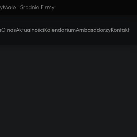
cy
Małe i Średnie Firmy
i Średnie Firmy
Korporacje
Korporacje
s
O nas
Aktualności
Kalendarium
Ambasadorzy
Kontakt