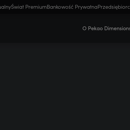
ualny
Świat Premium
Bankowość Prywatna
Przedsiębior
ankowość Prywatna
Przedsiębiorcy
Małe 
O Pekao Dimension