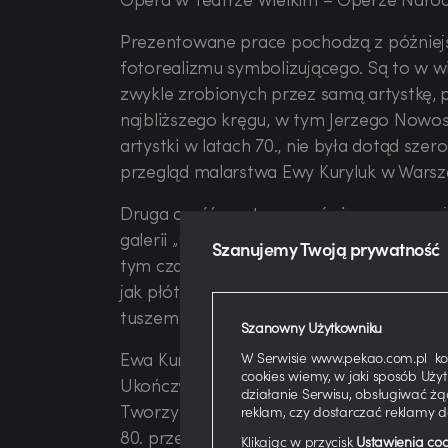
Opera w Teatrze Wielkim – Operze Narod
Prezentowane prace pochodzą z późniejsz
fotorealizmu symbolizującego. Są to w wi
zwykle zrobionych przez samą artystkę, p
najbliższego kręgu, w tym Jerzego Nowos
artystki w latach 70., nie była dotąd sze
przegląd malarstwa Ewy Kuryluk w Warsza
Druga część wystawy, poświęcona nowojors
galerii „Okno na Kulturę”. Ta część wyst
Szanujemy Twoją prywatność
tym czasie Ewa Kuryluk zajęła się instalac
jak płótno czy płyta pilśniowa, fragmenta
tuszem i akrylem.
Szanowny Użytkowniku
Ewa Kuryluk jest artystką wizualną, autork
W Serwisie www.pekao.com.pl kor
cookies wiemy, w jaki sposób Uż
Ukończyła Akademię Sztuk Pięknych w Wars
działanie Serwisu, obsługiwać żą
Tworzy awangardowe prace na bawełnie i je
reklam, czy dostarczać reklamy 
80. przebywała poza Polską, prowadząc d
Klikając w przycisk
Ustawienia coo