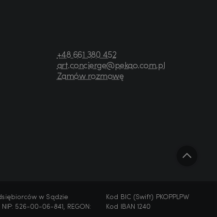
+48 661 380 452
art.concierge@pekao.com.pl
Zamów rozmowę
edsiębiorców w Sądzie
Kod BIC (Swift) PKOPPLPW
 NIP: 526-00-06-841, REGON:
Kod IBAN 1240