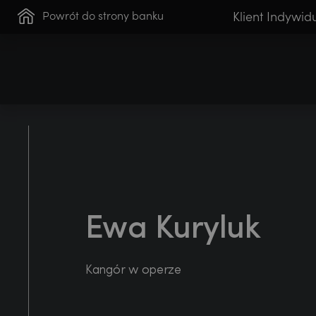
Powrót do strony banku
Klient Indywid
Klient Indywidualny
Świat Premium
B
Ewa Kuryluk
Kangór w operze