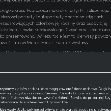
owej, obejmuje obrazy oraz autofotografie Ewy Kuryluk
ego okresu twórczości malarskiej artystki, zaliczanego
ększości portrety i autoportrety oparte na zdjęciach,
rzedstawiających członków jej rodziny oraz osoby z jej
ielskiego i Leszka Kołakowskiego. Część prac, zakupiona
roko prezentowana. „W rezultacie jest to pierwszy poważn
wie” – mówi Marcin Fedisz, kurator wystawy.
kim instalacjom artystki z lat 1981–1995, znajduje się w
awy obejmuje okres od początku pobytu artystki w USA. W
ją tekstylną, zastępując tradycyjne podłoża malarskie, ta
mi białej bawełny lub jedwabiu, a farby – flamastrem,
ą pionierskich instalacji, malarką, fotografką oraz pisarką
zystamy z plików cookies, które mogą zawierać dane osobowe. Dzięki 
ytkownicy korzystają z naszego Serwisu. Pozwala to nam m.in. zapewni
zawie i historię sztuki na Uniwersytecie Jagiellońskim.
dania Użytkowników, dostosowywać działanie Serwisu do preferencji Uży
dwabiu, a także zajmuje się fotografią i literaturą. Od 
dostosowane do zainteresowań Użytkowników.
ziałalność artystyczną i literacką w Stanach Zjednoczon
kies
każdy Użytkownik naszej witryny może wyrazić zgodę na przetwar