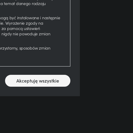
 na temat danego rodzaju
 w
ą,
gą być instalowane i następnie
nie. Wyrażenie zgody na
ię za pomocą ustawień
u nigdy nie powoduje zmian
korzystamy, sposobów zmian
ry
Akceptuję wszystkie