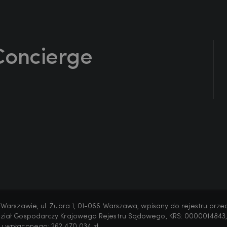
Concierge
 Warszawie, ul. Żubra 1, 01-066 Warszawa, wpisany do rejestru prz
dział Gospodarczy Krajowego Rejestru Sądowego, KRS: 0000014843,
u wpłaconego: 262 470 034 zł.