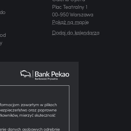
.
Plac Teatralny 1
 do
00-950 Warszawa
Pokaż na mapie
Dodaj do kalendarza
 od
y
kie
.
informacjom zawartym w plikach
ć bezpieczeństwo oraz poprawne
tkowników, mierzyć skuteczność
lat
ych
zanie danych osobowych odrębnie