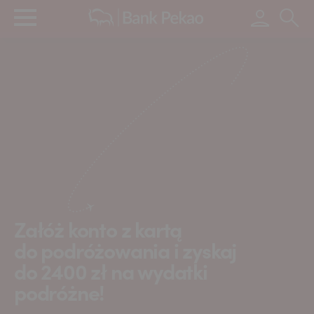
Wpisz s
Strona główna - Bank Pekao S.
Sprawdź aktualną ofertę
Slajd 1 z 8
Załóż konto z kartą
do podróżowania i zyskaj
do 2400 zł na wydatki
podróżne!