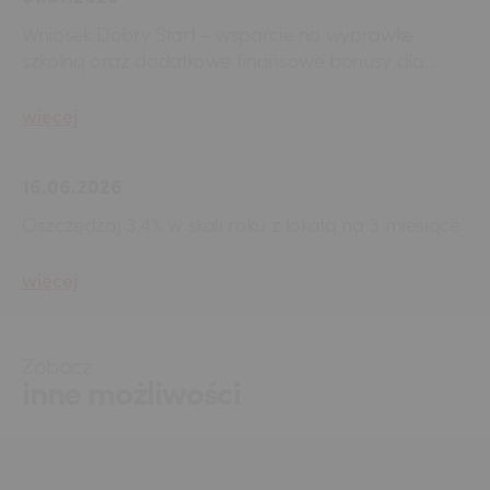
Wniosek Dobry Start – wsparcie na wyprawkę
szkolną oraz dodatkowe finansowe bonusy dla
dzieci
więcej
16.06.2026
Oszczędzaj 3,4% w skali roku z lokatą na 3 miesiące
więcej
Zobacz
inne możliwości
Slajd 1 z 7