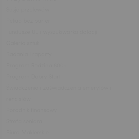
HUF
Sesje przelewów
Pekao bez barier
Fundusze UE i wyszukiwarka dotacji
JPY
Galeria sztuki
Badania i raporty
CZK
Program Rodzina 800+
Program Dobry Start
DKK
Świadczenia i zaświadczenia emerytów i
rencistów
Poradnik finansowy
NOK
Strefa seniora
Biuro Maklerskie