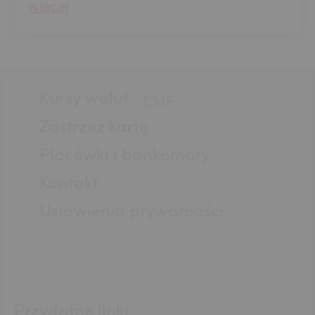
więcej
GBP
Stopka
Kursy walut
CHF
Zastrzeż kartę
Placówki i bankomaty
AED
Kontakt
Ustawienia prywatności
AUD
CAD
Przydatne linki