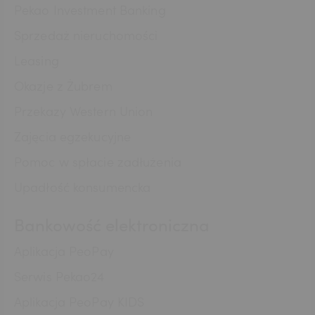
SEK
Pekao Investment Banking
Sprzedaż nieruchomości
RON
Leasing
Okazje z Żubrem
Przekazy Western Union
TRY
Zajęcia egzekucyjne
Pomoc w spłacie zadłużenia
ILS
Upadłość konsumencka
Bankowość elektroniczna
MXN
Aplikacja PeoPay
Serwis Pekao24
ZAR
Aplikacja PeoPay KIDS