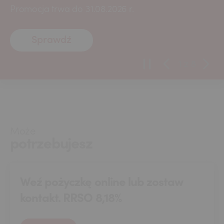
Promocja trwa do 31.08.2026 r.
Sprawdź
1
z
8
Może
potrzebujesz
Weź pożyczkę online lub zostaw
kontakt. RRSO 8,18%