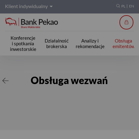
Klient indywidualny
PL
EN
Zalogu
Konferencje
Działalność
Analizy i
Obsługa
i spotkania
brokerska
rekomendacje
emitentów
inwestorskie
Obsługa wezwań
Obsługa wezwań