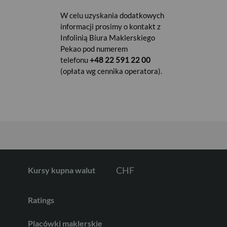
W celu uzyskania dodatkowych
informacji prosimy o kontakt z
Infolinią Biura Maklerskiego
USD
Pekao pod numerem
telefonu
+48 22 591 22 00
(opłata wg cennika operatora).
EUR
GBP
CHF
Kursy kupna walut
Ratings
AED
Placówki maklerskie