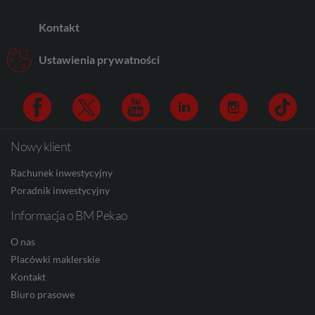
Kontakt
AUD
Ustawienia prywatności
CAD
Nowy klient
Facebook
Twitter
Youtube
Linkedin
Instagram
TikTo
HUF
Rachunek inwestycyjny
Poradnik inwestycyjny
Informacja o BM Pekao
JPY
O nas
Placówki maklerskie
CZK
Kontakt
Biuro prasowe