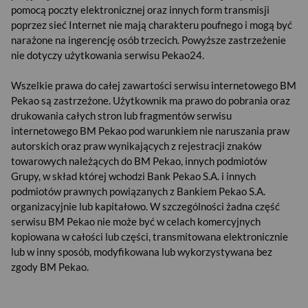
pomocą poczty elektronicznej oraz innych form transmisji
EUR
poprzez sieć Internet nie mają charakteru poufnego i mogą być
narażone na ingerencję osób trzecich. Powyższe zastrzeżenie
nie dotyczy użytkowania serwisu Pekao24.
GBP
Wszelkie prawa do całej zawartości serwisu internetowego BM
Pekao są zastrzeżone. Użytkownik ma prawo do pobrania oraz
drukowania całych stron lub fragmentów serwisu
internetowego BM Pekao pod warunkiem nie naruszania praw
CHF
autorskich oraz praw wynikających z rejestracji znaków
towarowych należących do BM Pekao, innych podmiotów
Grupy, w skład której wchodzi Bank Pekao S.A. i innych
AED
podmiotów prawnych powiązanych z Bankiem Pekao S.A.
organizacyjnie lub kapitałowo. W szczególności żadna część
serwisu BM Pekao nie może być w celach komercyjnych
kopiowana w całości lub części, transmitowana elektronicznie
AUD
lub w inny sposób, modyfikowana lub wykorzystywana bez
zgody BM Pekao.
CAD