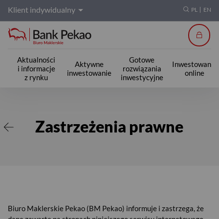
Klient indywidualny
PL
EN
Zalogu
Aktualności
Gotowe
Aktywne
Inwestowanie
i informacje
rozwiązania
inwestowanie
online
z rynku
inwestycyjne
Zastrzeżenia prawne
Zastrzeżenia prawne
Biuro Maklerskie Pekao (BM Pekao) informuje i zastrzega, że