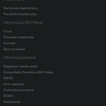
Facebook
Twitter
Youtube
Linkedin
Instagram
TikTo
Rachunek inwestycyjny
SEK
Poradnik inwestycyjny
Informacja o BM Pekao
O nas
RON
Placówki maklerskie
Kontakt
Biuro prasowe
TRY
Informacje prawne
Regulacje i taryfy opłat
ILS
Komunikaty Dyrektora BM Pekao
MiFID
Inne regulacje
Zastrzeżenia prawne
MXN
RODO
Reklamacje