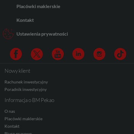
AED
Placówki maklerskie
Kontakt
AUD
Ustawienia prywatności
CAD
Nowy klient
Facebook
Twitter
Youtube
Linkedin
Instagram
TikTo
HUF
Rachunek inwestycyjny
Poradnik inwestycyjny
Informacja o BM Pekao
JPY
O nas
Placówki maklerskie
CZK
Kontakt
Biuro prasowe