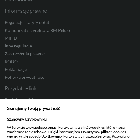
Informacje prawne
DKK
Regulacje i taryfy opłat
Komunikaty Dyrektora BM Pekao
MiFID
NOK
Inne regulacje
Zastrzeżenia prawne
RODO
Reklamacje
SEK
Polityka prywatności
Przydatne linki
RON
Bank Pekao S.A.
Obligacje Skarbowe
Szanujemy Twoją prywatność
Pekao Investment Banking
Szanowny Użytkowniku
TRY
Pekao TFI
W Serwisie www.pekao.com.pl korzystamy z plików cookies, które mogą
Ustawienia newslettera
zawierać dane osobowe. Dzięki informacjom zawartym w plikach cookies
wiemy, w jaki sposób Użytkownicy korzystają z naszego Serwisu. Pozwala to