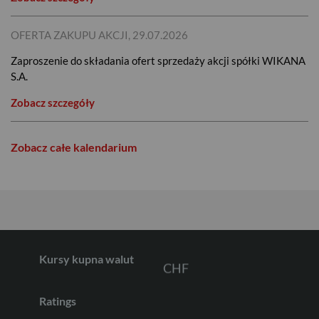
OFERTA ZAKUPU AKCJI, 29.07.2026
Zaproszenie do składania ofert sprzedaży akcji spółki WIKANA
S.A.
USD
Zobacz szczegóły
EUR
Zobacz całe kalendarium
GBP
CHF
Kursy kupna walut
Ratings