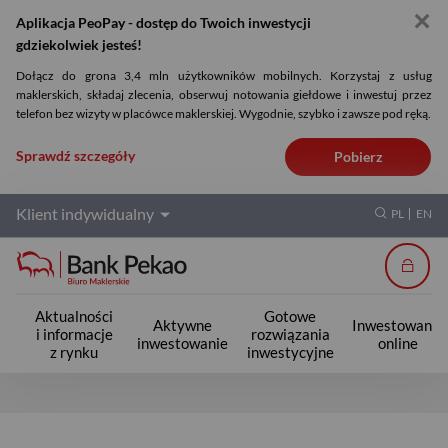
✕
Aplikacja PeoPay - dostęp do Twoich inwestycji
gdziekolwiek jesteś!
Dołącz do grona 3,4 mln użytkowników mobilnych. Korzystaj z usług
maklerskich, składaj zlecenia, obserwuj notowania giełdowe i inwestuj przez
telefon bez wizyty w placówce maklerskiej. Wygodnie, szybko i zawsze pod ręką.
Sprawdź szczegóły
Pobierz
Klient indywidualny
PL
EN
Zalogu
Aktualności
Gotowe
Aktywne
Inwestowanie
i informacje
rozwiązania
inwestowanie
online
z rynku
inwestycyjne
Klient indywidualny