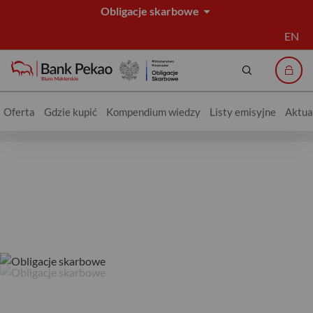
Obligacje skarbowe
EN
Szukaj
Logo
Oferta
Gdzie kupić
Kompendium wiedzy
Listy emisyjne
Aktua
Obligacje skarbowe - Bank Pekao