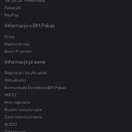
Jak zacząć inwestować
Pekao24
PeoPay
Informacje o BM Pekao
O nas
Napisz do nas
Biuro Prasowe
Informacje prawne
Regulacje i taryfy opłat
Aktualności
Komunikaty Dyrektora BM Pekao
MIFID
Inne regulacje
Ryzyko inwestycyjne
Zastrzeżenia prawne
RODO
Reklamacje