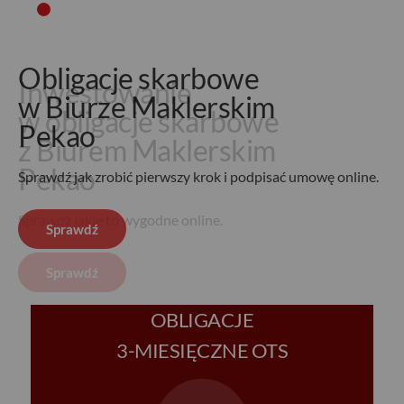
Obligacje skarbowe
Inwestowanie
w Biurze Maklerskim
w obligacje skarbowe
Pekao
z Biurem Maklerskim
Pekao
Sprawdź jak zrobić pierwszy krok i podpisać umowę online.
Sprawdź jakie to wygodne online.
Sprawdź
Sprawdź
OBLIGACJE
3-MIESIĘCZNE OTS