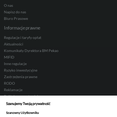
O nas
Napisz do nas
Biuro Prasowe
Informacje prawne
Regulacje i taryfy opłat
Aktualności
Komunikaty Dyrektora BM Pekao
MIFID
Inne regulacje
Ryzyko inwestycyjne
Zastrzeżenia prawne
RODO
Reklamacje
Polityka prywatności
Szanujemy Twoją prywatność
Przydatne linki
Szanowny Użytkowniku
Biuro Maklerskie