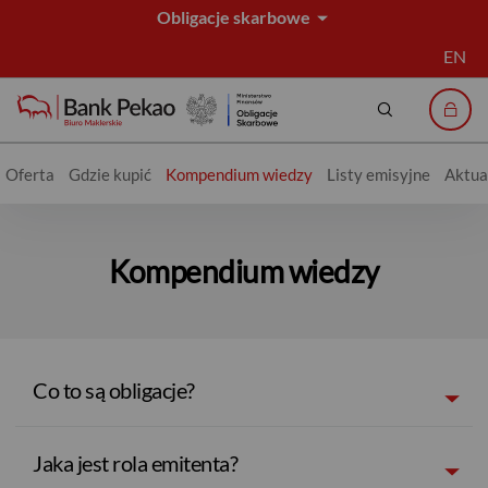
Obligacje skarbowe
EN
Szukaj
Logo
Oferta
Gdzie kupić
Kompendium wiedzy
Listy emisyjne
Aktua
Kompendium wiedzy
Kompendium wiedzy
Co to są obligacje?
Jaka jest rola emitenta?