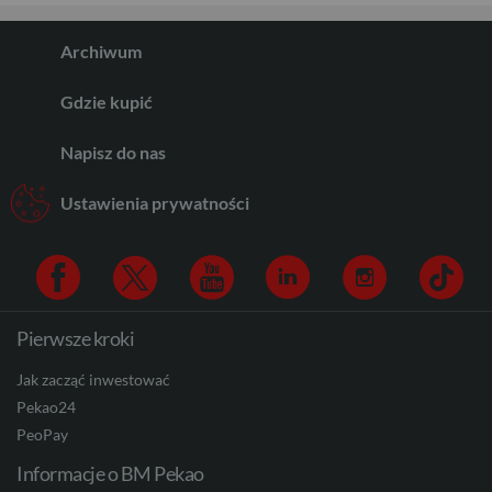
Archiwum
Gdzie kupić
Napisz do nas
Ustawienia prywatności
Pierwsze kroki
Facebook
Twitter
Youtube
Linkedin
Instagram
TikTo
Jak zacząć inwestować
Pekao24
PeoPay
Informacje o BM Pekao