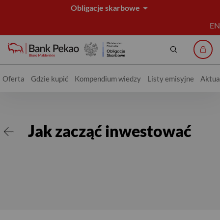
Obligacje skarbowe
EN
Szukaj
Logo
Oferta
Gdzie kupić
Kompendium wiedzy
Listy emisyjne
Aktua
Jak zacząć inwestować
Jak zacząć inwestować