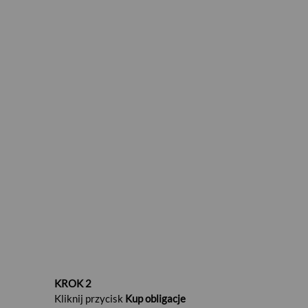
Przejdź do zakładki Inwestycje
Jeżeli
nie posiadasz żadnych produktów
inwestycyjnych
w zakładce Inwestycje,
kliknij przycisk
Podpisz umowę
i wypełnij
Wniosek online
Jeżeli
posiadasz produkty
inwestycyjne
w
zakładce Inwestycje, kliknij
przycisk
Podpisz umowę
widoczny na
banerze w prawej części ekranu i wypełnij
Wniosek online
KROK 2
Kliknij przycisk
Kup obligacje