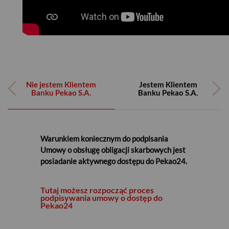
Nie jestem Klientem
Jestem Klientem
Banku Pekao S.A.
Banku Pekao S.A.
Warunkiem koniecznym do podpisania
Warunkiem koniecznym do podpisania
Umowy o obsługę obligacji skarbowych jest
Umowy o obsługę obligacji skarbowych jest
posiadanie aktywnego dostępu do Pekao24.
posiadanie aktywnego dostępu do Pekao24.
Jeśli nie posiadasz aktywnego dostępu do
Tutaj możesz rozpocząć proces
bankowości elektronicznej i telefonicznej, podpisz
podpisywania umowy o dostęp do
Pekao24
Umowę o dostęp do Pekao24.
Możesz to zrobić na kilka sposobów: