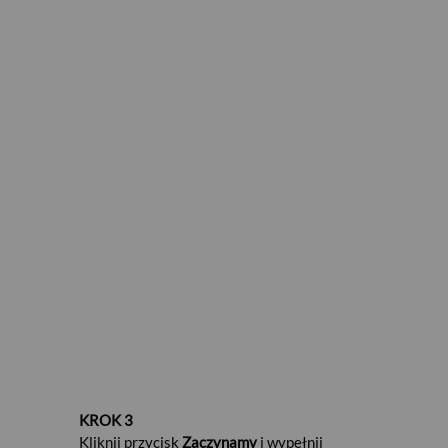
Zaloguj się
Aplikacja PeoPay (pobierz
Google Play
najnowszą wersje aplikacji z
App
Store
lub
)
KROK 1
Zaloguj się do aplikacji Peopay i wejdź w
Produkty
KROK 3
Kliknij przycisk
Zaczynamy
i wypełnij