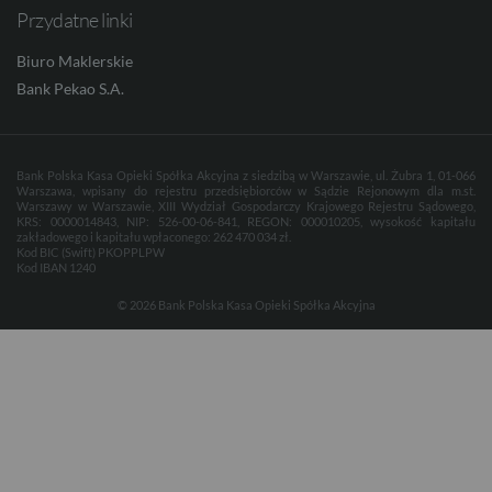
Przydatne linki
Biuro Maklerskie
Bank Pekao S.A.
Bank Polska Kasa Opieki Spółka Akcyjna z siedzibą w Warszawie, ul. Żubra 1, 01-066
Warszawa, wpisany do rejestru przedsiębiorców w Sądzie Rejonowym dla m.st.
Warszawy w Warszawie, XIII Wydział Gospodarczy Krajowego Rejestru Sądowego,
KRS: 0000014843, NIP: 526-00-06-841, REGON: 000010205, wysokość kapitału
zakładowego i kapitału wpłaconego: 262 470 034 zł.
Kod BIC (Swift) PKOPPLPW
Kod IBAN 1240
© 2026 Bank Polska Kasa Opieki Spółka Akcyjna