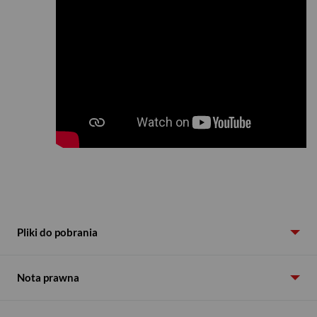
KROK 3
Pliki do pobrania
Kliknij przycisk
Podpisz umowę
i wypełnij
Wniosek online
Nota prawna