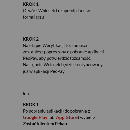
KROK 1
Jeśli jesteś Klientem Banku Pekao S.A.
umowę
Otwórz Wniosek i uzupełnij dane w
możesz podpisać:
formularzu
w
aplikacji PeoPay
,
w dowolnej
placówce Banku
.
KROK 2
Jeśli jesteś klientem tylko Biura Maklerskiego
Na etapie Weryfikacji tożsamości
Pekao
umowę możesz podpisać w dowolnym
zostaniesz poproszony o pobranie aplikacji
Punkcie Usług Maklerskich
.
PeoPay, aby potwierdzić tożsamość.
Następnie W
niosek będzie kontynuowany
już w aplikacji PeoPay.
Serwis internetowy Pekao24
KROK 1
lub
Zaloguj się do swojego konta w Pekao24
KROK 1
Po pobraniu aplikacji (do pobrania z
Google Play
App
Store
lub
) wybierz
Zostań klientem Pekao
KROK 2