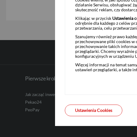
działanie Serwisu, obsługiwać 
skuteczność reklam, czy dostar
Klikając w przycisk
Ustawienia c
odrębnie dla każdego z celów pr
przetwarzania, celu przetwarzan
Szanujemy również prawo każdeg
przechowywane pliki cookies w og
przechowywanie takich informac
przeglądarki. Chcemy wyraźnie p
Archiwum
konfiguracyjnych w urządzeniu 
Więcej informacji na temat sam
ustawień przeglądarki, a także i
Pierwsze kroki
Informa
Jak zacząć inwestować
O nas
Pekao24
Napisz do
PeoPay
Biuro Pr
Ustawienia Cookies