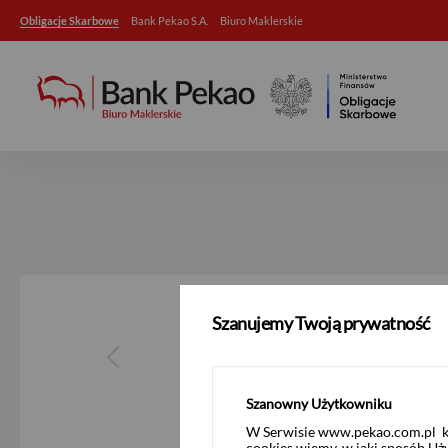
Obligacje Skarbowe
Bank Pekao S.A.
Biuro Maklerskie
Aktualności
Szanujemy Twoją prywatność
Pokaż rok
2026
Szanowny Użytkowniku
W Serwisie www.pekao.com.pl ko
cookies wiemy, w jaki sposób Uż