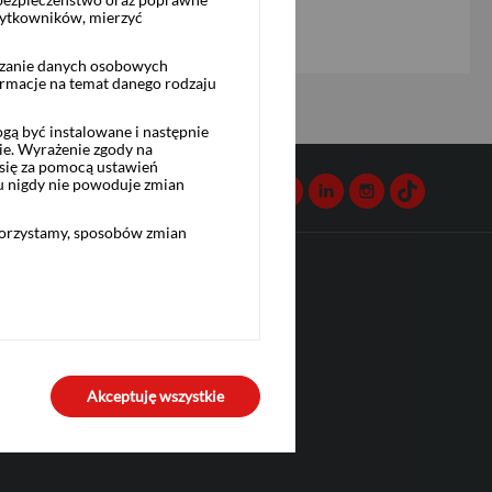
żytkowników, mierzyć
rzanie danych osobowych
ormacje na temat danego rodzaju
ą być instalowane i następnie
ie. Wyrażenie zgody na
się za pomocą ustawień
u nigdy nie powoduje zmian
Napisz do nas
Facebook
Twitter
Youtube
Linkedin
Instagram
TikTok
korzystamy, sposobów zmian
Przydatne linki
Biuro Maklerskie
Bank Pekao S.A.
o
Akceptuję wszystkie