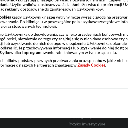
żądania Użytkowników, dostosowywać działanie Serwisu do preferencji U
czać reklamy dostosowane do zainteresowań Użytkowników.
ookies
każdy Użytkownik naszej witryny może wyrazić zgodę na przetwa
zewarzania. Po kliknięciu w poszczególne pola, uzyskasz szczegółowe inf
ia oraz stosowanych technologii.
o Użytkownika do decydowania, czy w jego urządzeniach końcowych mog
ólności, niezależnie od tego czy znajdują się w nich dane osobowe czy n
ji lub uzyskiwanie do nich dostępu w urządzeniu Użytkownika dokonuje 
odkreślić, że przechowywana informacja lub uzyskiwanie do niej dostęp
Gdzie kupić
Użytkownika i oprogramowaniu zainstalowanym w tym urządzeniu.
ych plików podstaw prawnych przetwarzania oraz sposobu w jaki z nich 
nformacje o naszych Partnerach znajdziesz w
Zasady Cookies
.
cje o BM Pekao
Informacje prawne
Regulacje i taryfy opłat
 nas
Aktualności
asowe
Komunikaty Dyrektora BM Peka
MIFID
Inne regulacje
Ryzyko inwestycyjne