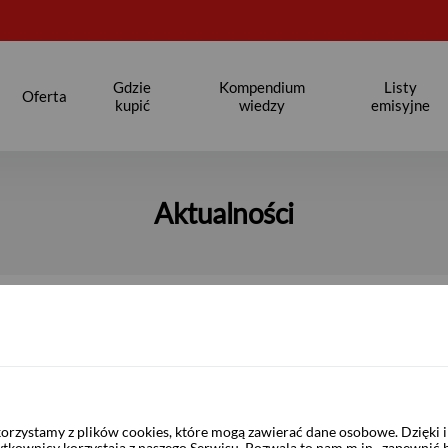
Gdzie
Kompendium
Listy
Oferta
kupić
wiedzy
emisyjne
Aktualności
2025
2024
2023
2022
rzystamy z plików cookies, które mogą zawierać dane osobowe. Dzięki
ytkownicy korzystają z naszego Serwisu. Pozwala to nam m.in. zapewnić