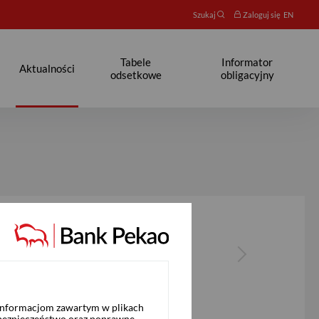
Szukaj
Zaloguj się
EN
Tabele
Informator
Aktualności
odsetkowe
obligacyjny
 informacjom zawartym w plikach
 bezpieczeństwo oraz poprawne