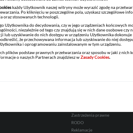
ookies
każdy Użytkownik naszej witryny może wyrazić zgodę na przetwa
zewarzania. Po kliknięciu w poszczególne pola, uzyskasz szczegółowe inf
ia oraz stosowanych technologii.
o Użytkownika do decydowania, czy w jego urządzeniach końcowych mog
Gdzie kupić
ólności, niezależnie od tego czy znajdują się w nich dane osobowe czy n
ji lub uzyskiwanie do nich dostępu w urządzeniu Użytkownika dokonuje 
odkreślić, że przechowywana informacja lub uzyskiwanie do niej dostęp
Użytkownika i oprogramowaniu zainstalowanym w tym urządzeniu.
ych plików podstaw prawnych przetwarzania oraz sposobu w jaki z nich 
cje o BM Pekao
Informacje prawne
nformacje o naszych Partnerach znajdziesz w
Zasady Cookies
.
Regulacje i taryfy opłat
 nas
Aktualności
asowe
Komunikaty Dyrektora BM Peka
MIFID
Inne regulacje
Ryzyko inwestycyjne
Zastrzeżenia prawne
RODO
Reklamacje