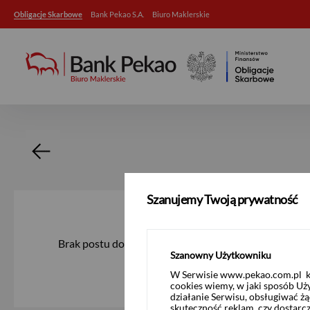
Obligacje Skarbowe
Bank Pekao S.A.
Biuro Maklerskie
Szczegóły aktualności
Szanujemy Twoją prywatność
Brak postu do wyświetlenia
Szanowny Użytkowniku
W Serwisie www.pekao.com.pl ko
cookies wiemy, w jaki sposób Uż
działanie Serwisu, obsługiwać 
skuteczność reklam, czy dostar