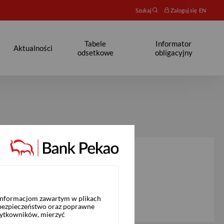
Szukaj
Zaloguj się
EN
Tabele
Informator
Aktualności
odsetkowe
obligacyjny
 informacjom zawartym w plikach
 bezpieczeństwo oraz poprawne
żytkowników, mierzyć