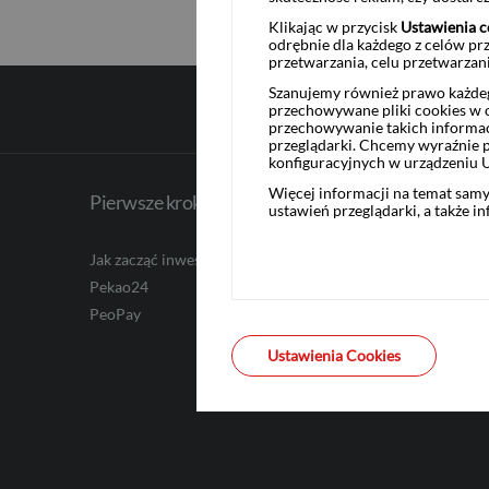
Klikając w przycisk
Ustawienia c
odrębnie dla każdego z celów pr
przetwarzania, celu przetwarzan
Szanujemy również prawo każdeg
Archiwum
przechowywane pliki cookies w og
przechowywanie takich informac
przeglądarki. Chcemy wyraźnie p
konfiguracyjnych w urządzeniu 
Więcej informacji na temat sam
Pierwsze kroki
Informa
ustawień przeglądarki, a także i
Jak zacząć inwestować
O nas
Pekao24
Napisz do
PeoPay
Biuro Pr
Ustawienia Cookies