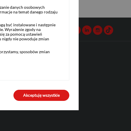
rzanie danych osobowych
ormacje na temat danego rodzaju
ą być instalowane i następnie
Napisz do nas
Facebook
Twitter
Youtube
Linkedin
Instagram
TikTok
ie. Wyrażenie zgody na
się za pomocą ustawień
u nigdy nie powoduje zmian
korzystamy, sposobów zmian
Przydatne linki
Biuro Maklerskie
Bank Pekao S.A.
o
Akceptuję wszystkie