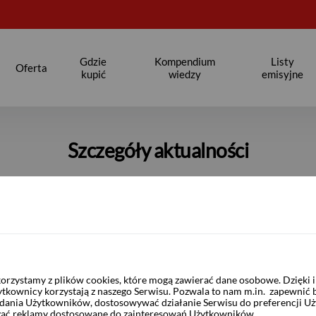
Gdzie
Kompendium
Listy
Oferta
kupić
wiedzy
emisyjne
Szczegóły aktualności
rzystamy z plików cookies, które mogą zawierać dane osobowe. Dzięki
ytkownicy korzystają z naszego Serwisu. Pozwala to nam m.in. zapewnić
żądania Użytkowników, dostosowywać działanie Serwisu do preferencji U
czać reklamy dostosowane do zainteresowań Użytkowników.