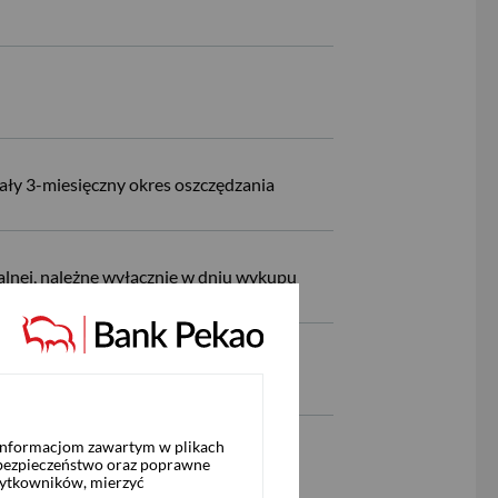
 cały 3-miesięczny okres oszczędzania
alnej, należne wyłącznie w dniu wykupu
 informacjom zawartym w plikach
 bezpieczeństwo oraz poprawne
żytkowników, mierzyć