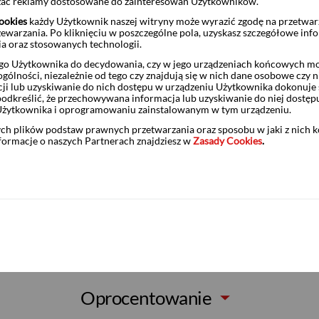
czać reklamy dostosowane do zainteresowań Użytkowników.
ookies
każdy Użytkownik naszej witryny może wyrazić zgodę na przetwa
zewarzania. Po kliknięciu w poszczególne pola, uzyskasz szczegółowe inf
www.pekao24.pl
, w aplikac
ia oraz stosowanych technologii.
Obligacji i w serwisie telef
o Użytkownika do decydowania, czy w jego urządzeniach końcowych mog
ólności, niezależnie od tego czy znajdują się w nich dane osobowe czy n
ji lub uzyskiwanie do nich dostępu w urządzeniu Użytkownika dokonuje 
odkreślić, że przechowywana informacja lub uzyskiwanie do niej dostęp
Użytkownika i oprogramowaniu zainstalowanym w tym urządzeniu.
ych plików podstaw prawnych przetwarzania oraz sposobu w jaki z nich 
nformacje o naszych Partnerach znajdziesz w
Zasady Cookies
.
Porównaj
Wybieram
Charakterystyka
Oprocentowanie