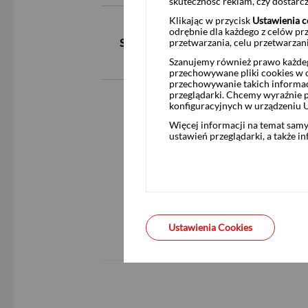
skuteczność reklam, czy dostar
Klikając w przycisk
Ustawienia c
odrębnie dla każdego z celów pr
Sprzedaż i obsługa
przetwarzania, celu przetwarzan
Szanujemy również prawo każdeg
przechowywane pliki cookies w og
przechowywanie takich informac
przeglądarki. Chcemy wyraźnie p
konfiguracyjnych w urządzeniu 
Więcej informacji na temat sam
ustawień przeglądarki, a także i
Ustawienia Cookies