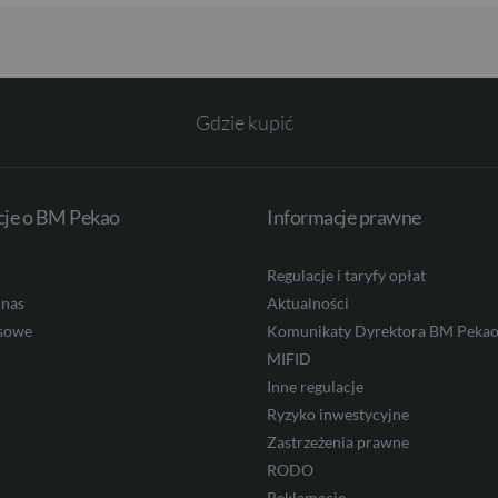
Gdzie kupić
cje o BM Pekao
Informacje prawne
Regulacje i taryfy opłat
 nas
Aktualności
asowe
Komunikaty Dyrektora BM Peka
MIFID
Inne regulacje
Ryzyko inwestycyjne
Zastrzeżenia prawne
RODO
Reklamacje