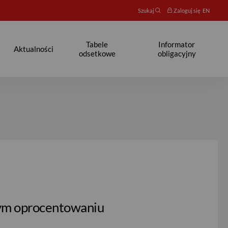
Szukaj
Zaloguj się
EN
Tabele
Informator
Aktualności
odsetkowe
obligacyjny
łym oprocentowaniu