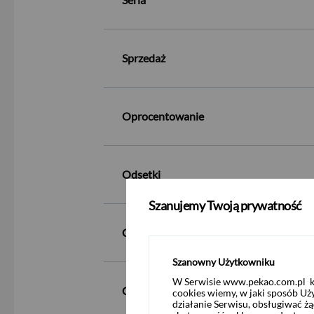
Sprzedaż
Oprocentowanie
Odsetki
Szanujemy Twoją prywatność
Cena sprzedaży
Szanowny Użytkowniku
W Serwisie www.pekao.com.pl ko
Cena zamiany
cookies wiemy, w jaki sposób Uż
działanie Serwisu, obsługiwać 