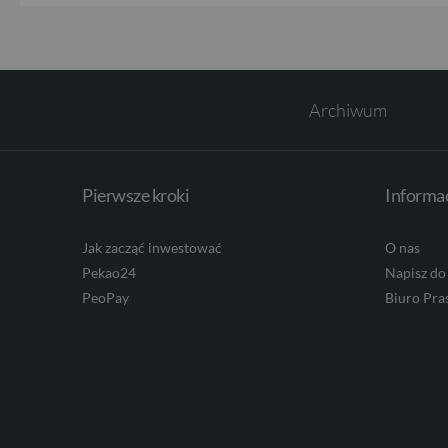
Archiwum
Pierwsze kroki
Informa
Jak zacząć inwestować
O nas
Pekao24
Napisz do
PeoPay
Biuro Pr