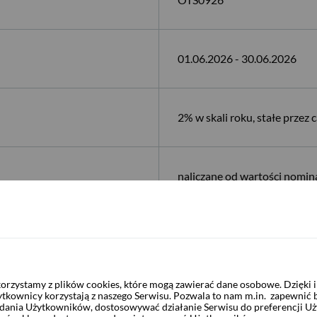
01.06.2026 - 30.06.2026
2% w skali roku, stałe przez
naliczane od wartości nomin
100,00 zł
rzystamy z plików cookies, które mogą zawierać dane osobowe. Dzięki
100,00 zł
ytkownicy korzystają z naszego Serwisu. Pozwala to nam m.in. zapewnić
żądania Użytkowników, dostosowywać działanie Serwisu do preferencji U