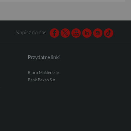
Napisz do nas
Facebook
Twitter
Youtube
Linkedin
Instagram
TikTok
Przydatne linki
Biuro Maklerskie
Bank Pekao S.A.
o