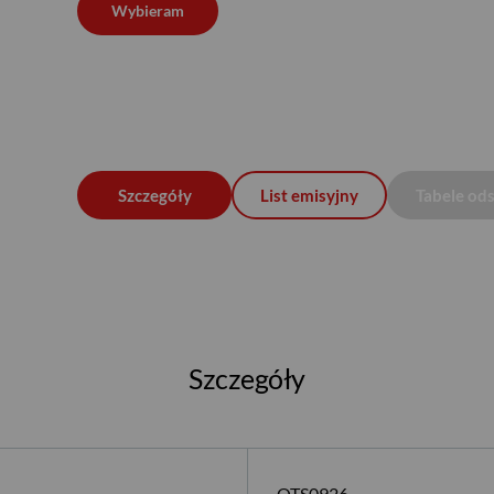
Wybieram
Szczegóły
List emisyjny
Tabele od
Szczegóły
OTS0926