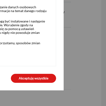
rzanie danych osobowych
ormacje na temat danego rodzaju
ji mobilnej PeoPay, w Punktach Sprzedaży
onicznym BM
ą być instalowane i następnie
ie. Wyrażenie zgody na
się za pomocą ustawień
u nigdy nie powoduje zmian
korzystamy, sposobów zmian
Akceptuję wszystkie