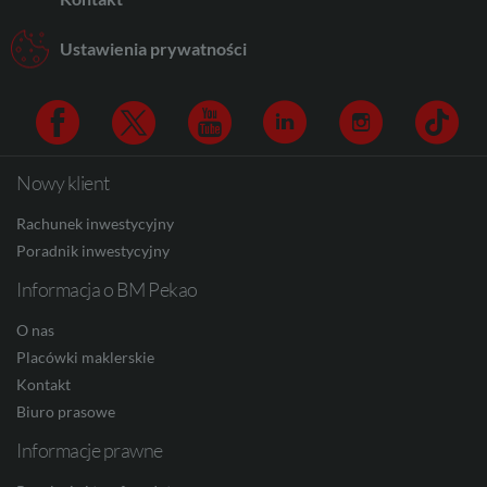
AUD
Ustawienia prywatności
CAD
Nowy klient
Facebook
Twitter
Youtube
Linkedin
Instagram
TikTo
HUF
Rachunek inwestycyjny
Poradnik inwestycyjny
Informacja o BM Pekao
JPY
O nas
Placówki maklerskie
CZK
Kontakt
Biuro prasowe
Informacje prawne
DKK