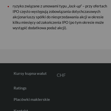
ryzyko związane z umowami typu „
lock-up
” – przy ofertach
USD
IPO często występują zobowiązania dotychczasowych
akcjonariuszy spółki do niesprzedawania akcji w okresie
kilku miesięcy od zakończenia IPO (po tym okresie może
wystąpić dodatkowa podaż akcji).
EUR
GBP
CHF
Kursy kupna walut
Ratings
AED
Placówki maklerskie
Kontakt