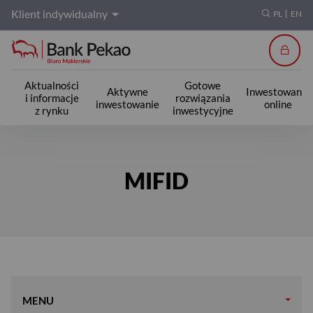
Klient indywidualny
PL
EN
Zalogu
Aktualności
Gotowe
Aktywne
Inwestowanie
i informacje
rozwiązania
inwestowanie
online
z rynku
inwestycyjne
Instrumenty oferowane w ramach 
MIFID
MENU