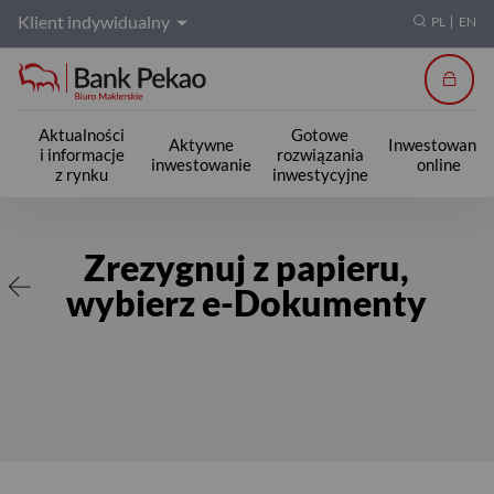
Klient indywidualny
PL
EN
Zalogu
Aktualności
Gotowe
Aktywne
Inwestowanie
i informacje
rozwiązania
inwestowanie
online
z rynku
inwestycyjne
e-Dokumenty
Zrezygnuj z papieru,
wybierz e-Dokumenty