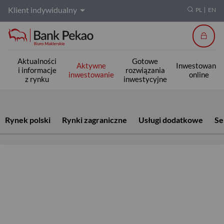
Klient indywidualny
PL
EN
Zalogu
Aktualności
Gotowe
Aktywne
Inwestowanie
i informacje
rozwiązania
inwestowanie
online
z rynku
inwestycyjne
Aktywne inwestowanie
Rynek polski
Rynki zagraniczne
Usługi dodatkowe
Se