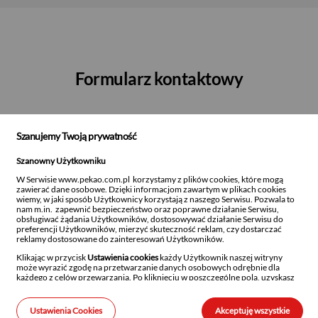
Formularz kontaktowy
Szanujemy Twoją prywatność
Imię
*
Szanowny Użytkowniku
W Serwisie www.pekao.com.pl korzystamy z plików cookies, które mogą
zawierać dane osobowe. Dzięki informacjom zawartym w plikach cookies
wiemy, w jaki sposób Użytkownicy korzystają z naszego Serwisu. Pozwala to
nam m.in. zapewnić bezpieczeństwo oraz poprawne działanie Serwisu,
Nazwisko
*
obsługiwać żądania Użytkowników, dostosowywać działanie Serwisu do
preferencji Użytkowników, mierzyć skuteczność reklam, czy dostarczać
reklamy dostosowane do zainteresowań Użytkowników.
Klikając w przycisk
Ustawienia cookies
każdy Użytkownik naszej witryny
może wyrazić zgodę na przetwarzanie danych osobowych odrębnie dla
każdego z celów przewarzania. Po kliknięciu w poszczególne pola, uzyskasz
Telefon
*
szczegółowe informacje na temat danego rodzaju przetwarzania, celu
przetwarzania oraz stosowanych technologii.
Ustawienia Cookies
Akceptuję wszystkie
Szanujemy również prawo każdego Użytkownika do decydowania, czy