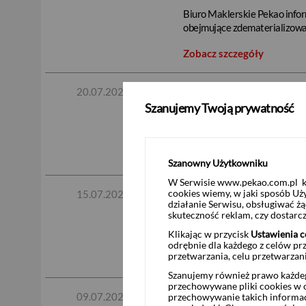
Biuro Maklerskie Pekao inform
obejmujące zdematerializo
Zobacz szczegóły
Zaproszenie do składani
20.07.2026
Szanujemy Twoją prywatność
Biuro Maklerskie Pekao infor
S.A. obejmujące zdematerial
Zobacz szczegóły
Szanowny Użytkowniku
W Serwisie www.pekao.com.pl ko
Zaproszenie do składani
cookies wiemy, w jaki sposób Uż
15.07.2026
działanie Serwisu, obsługiwać 
skuteczność reklam, czy dostar
Biuro Maklerskie Pekao infor
GROUP N.V. obejmujące zdem
Klikając w przycisk
Ustawienia c
odrębnie dla każdego z celów pr
przetwarzania, celu przetwarzan
Zobacz szczegóły
Szanujemy również prawo każdeg
przechowywane pliki cookies w og
Zaproszenie do składania
09.07.2026
przechowywanie takich informac