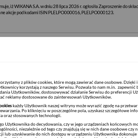
uje, iż WIKANA S.A. w dniu 28 lipca 2026 r. ogłosiła Zaproszenie do skła
wane akcje pod kodami ISIN PLELPO000016, PLELPO000123.
a ofert sprzedaży akcji spółki BIOMAXIMA S.A.
muje, iż BIOMAXIMA S.A. w dniu 17 lipca 2026 r. ogłosiła Zaproszenie do
izowane akcje zwykłe na okaziciela pod kodem ISIN PLBIOMX00015.
rzystamy z plików cookies, które mogą zawierać dane osobowe. Dzięki
a ofert sprzedaży akcji spółki PEPCO GROUP N.V.
ytkownicy korzystają z naszego Serwisu. Pozwala to nam m.in. zapewnić
żądania Użytkowników, dostosowywać działanie Serwisu do preferencji U
czać reklamy dostosowane do zainteresowań Użytkowników.
muje, iż PEPCO GROUP N.V. w dniu 13 lipca 2026 r. ogłosiła Zaproszenie d
aterializowane akcje zwykłe na okaziciela pod kodem ISIN NL0015000A
ookies
każdy Użytkownik naszej witryny może wyrazić zgodę na przetwa
zewarzania. Po kliknięciu w poszczególne pola, uzyskasz szczegółowe inf
ia oraz stosowanych technologii.
o Użytkownika do decydowania, czy w jego urządzeniach końcowych mog
ólności, niezależnie od tego czy znajdują się w nich dane osobowe czy n
 ofert sprzedaży akcji spółki EUROTEL S.A.
ji lub uzyskiwanie do nich dostępu w urządzeniu Użytkownika dokonuje 