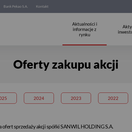
Bank Pekao S.A.
Kontakt
Aktualności i
Akt
informacje z
inwest
rynku
Oferty zakupu akcji
025
2024
2023
2022
a ofert sprzedaży akcji spółki SANWIL HOLDING S.A.