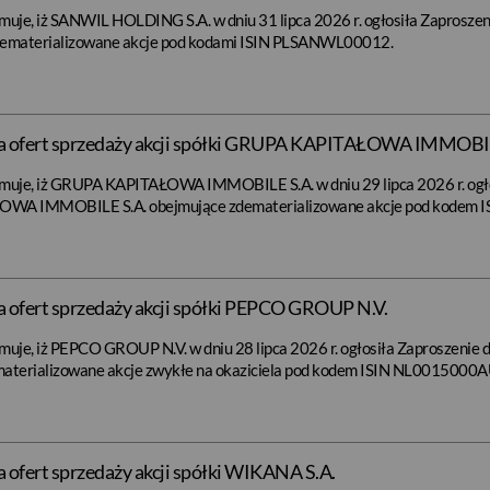
muje, iż SANWIL HOLDING S.A. w dniu 31 lipca 2026 r. ogłosiła Zaproszeni
ematerializowane akcje pod kodami ISIN PLSANWL00012.
ia ofert sprzedaży akcji spółki GRUPA KAPITAŁOWA IMMOBIL
muje, iż GRUPA KAPITAŁOWA IMMOBILE S.A. w dniu 29 lipca 2026 r. ogłos
ŁOWA IMMOBILE S.A. obejmujące zdematerializowane akcje pod kode
a ofert sprzedaży akcji spółki PEPCO GROUP N.V.
muje, iż PEPCO GROUP N.V. w dniu 28 lipca 2026 r. ogłosiła Zaproszenie d
aterializowane akcje zwykłe na okaziciela pod kodem ISIN NL0015000A
 ofert sprzedaży akcji spółki WIKANA S.A.