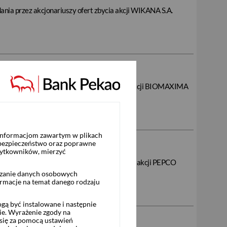
dania przez akcjonariuszy ofert zbycia akcji WIKANA S.A.
 składania przez akcjonariuszy ofert zbycia akcji BIOMAXIMA
 informacjom zawartym w plikach
 bezpieczeństwo oraz poprawne
żytkowników, mierzyć
o składania przez akcjonariuszy ofert zbycia akcji PEPCO
U7.
rzanie danych osobowych
ormacje na temat danego rodzaju
ą być instalowane i następnie
ie. Wyrażenie zgody na
się za pomocą ustawień