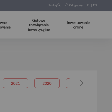
Szukaj
Zaloguj się
PL
EN
Gotowe
ywne
Inwestowanie
rozwiązania
owanie
online
inwestycyjne
2021
2020
2019
20