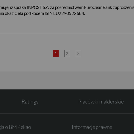
muje, iż spółka INPOST S.A. za pośrednictwem Euroclear Bank zaproszenia 
e na okaziciela pod kodem ISIN LU2290522684.
1
2
3
Ratings
Placówki maklerskie
cja o BM Pekao
Informacje prawne