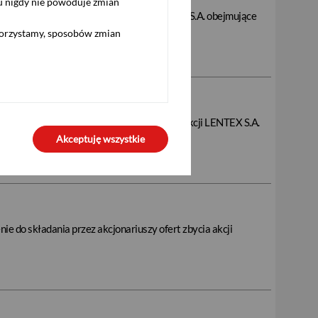
u nigdy nie powoduje zmian
zez akcjonariuszy ofert zbycia akcji EUROTEL S.A. obejmujące
korzystamy, sposobów zmian
składania przez akcjonariuszy ofert zbycia akcji LENTEX S.A.
Akceptuję wszystkie
ie do składania przez akcjonariuszy ofert zbycia akcji