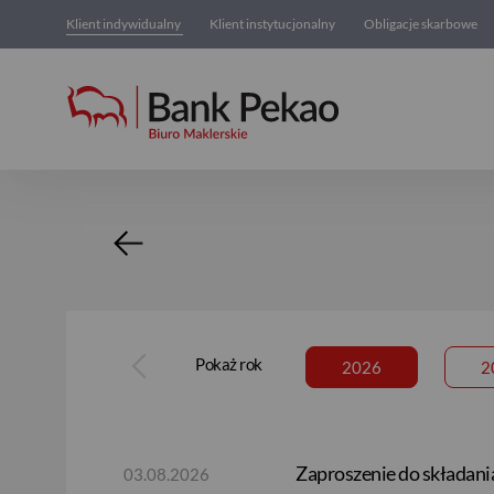
Klient indywidualny
Klient instytucjonalny
Obligacje skarbowe
Oferty zakupu akcji
Pokaż rok
2026
2
Zaproszenie do składani
03.08.2026