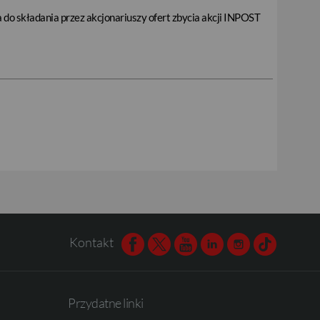
do składania przez akcjonariuszy ofert zbycia akcji INPOST
Kontakt
Facebook
Twitter
Youtube
Linkedin
Instagram
TikTok
Przydatne linki