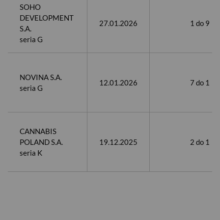
SOHO
DEVELOPMENT
​27.01.2026​
​1 do 9
S.A.
seria G
NOVINA S.A.
​12.01.2026​
7 do 1
seria G
CANNABIS
POLAND S.A.
19.12.2025
2 do 1
USD
seria K
EUR