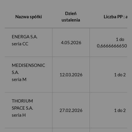
Dzień
Nazwa spółki
Liczba PP : ak
ustalenia
ENERGA S.A.
1 do
4.05.2026​
seria CC
0,66666666505
MEDISENSONIC
S.A.
12.03.2026
1 do 2
seria M
THORIUM
SPACE S.A.
27.02.2026
1 do 2
seria H