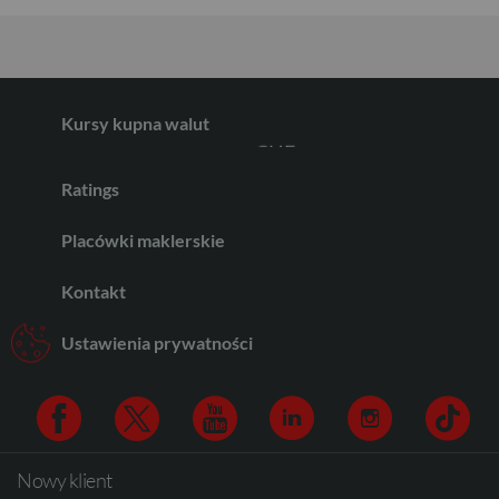
GBP
Kursy kupna walut
CHF
Ratings
AED
Placówki maklerskie
Kontakt
AUD
Ustawienia prywatności
CAD
Nowy klient
Facebook
Twitter
Youtube
Linkedin
Instagram
TikTo