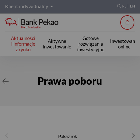
Klient indywidualny
PL
EN
Zalogu
Aktualności
Gotowe
Aktywne
Inwestowanie
i informacje
rozwiązania
inwestowanie
online
z rynku
inwestycyjne
Prawa poboru
Prawa poboru
Pokaż rok