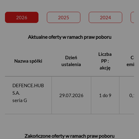
2026
2025
2024
Aktualne oferty w ramach praw poboru
Liczba
Dzień
Cen
Nazwa spółki
PP :
ustalenia
emisy
akcję
DEFENCE.HUB
S.A.
29.07.2026​
1 do 9
0,10 
seria G
Zakończone oferty w ramach praw poboru