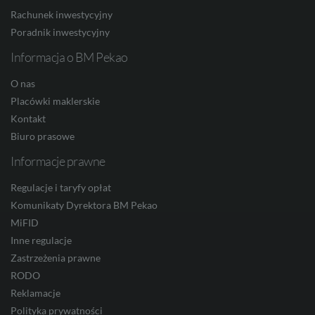
HUF
Rachunek inwestycyjny
Poradnik inwestycyjny
Informacja o BM Pekao
JPY
O nas
Placówki maklerskie
Kontakt
CZK
Biuro prasowe
Informacje prawne
DKK
Regulacje i taryfy opłat
Komunikaty Dyrektora BM Pekao
MiFID
NOK
Inne regulacje
Zastrzeżenia prawne
RODO
Reklamacje
SEK
Polityka prywatności