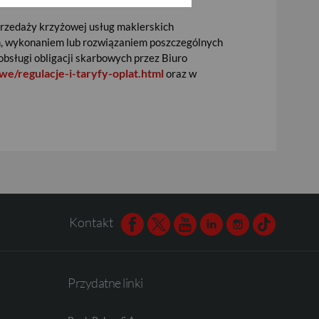
przedaży krzyżowej usług maklerskich
em, wykonaniem lub rozwiązaniem poszczególnych
obsługi obligacji skarbowych przez Biuro
e/regulacje-i-taryfy-oplat.html
oraz w
Kontakt
Facebook
Twitter
Youtube
Linkedin
Instagram
TikTok
Przydatne linki