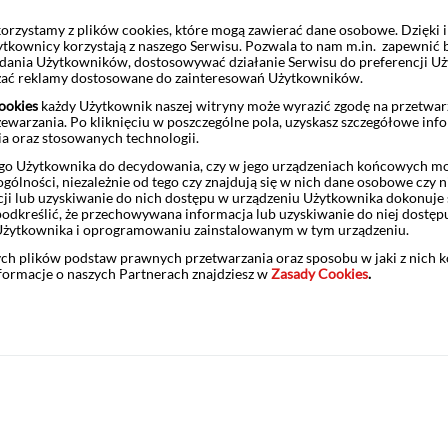
rzystamy z plików cookies, które mogą zawierać dane osobowe. Dzięki
ytkownicy korzystają z naszego Serwisu. Pozwala to nam m.in. zapewnić
żądania Użytkowników, dostosowywać działanie Serwisu do preferencji U
czać reklamy dostosowane do zainteresowań Użytkowników.
ookies
każdy Użytkownik naszej witryny może wyrazić zgodę na przetwa
zewarzania. Po kliknięciu w poszczególne pola, uzyskasz szczegółowe inf
 jest 26 czerwca 2025 r.
ia oraz stosowanych technologii.
żna składać:
o Użytkownika do decydowania, czy w jego urządzeniach końcowych mog
ólności, niezależnie od tego czy znajdują się w nich dane osobowe czy n
ji lub uzyskiwanie do nich dostępu w urządzeniu Użytkownika dokonuje 
odkreślić, że przechowywana informacja lub uzyskiwanie do niej dostęp
Użytkownika i oprogramowaniu zainstalowanym w tym urządzeniu.
i zlokalizowanych w Punktach Obsługi Klientów Biura Maklerskiego
nku Pekao S.A,
ych plików podstaw prawnych przetwarzania oraz sposobu w jaki z nich 
nformacje o naszych Partnerach znajdziesz w
Zasady Cookies
.
ego Pekao.
rmacyjny. Nie stanowi oferty w rozumieniu ustawy z dnia 23 kwietnia
 rekomendacją. Informacje zawarte w niniejszym materiale nie mogą
e dotyczące produktu określone są w liście emisyjnym.