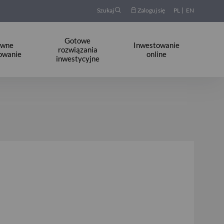
Szukaj
Zaloguj się
PL
EN
Gotowe
ywne
Inwestowanie
rozwiązania
owanie
online
inwestycyjne