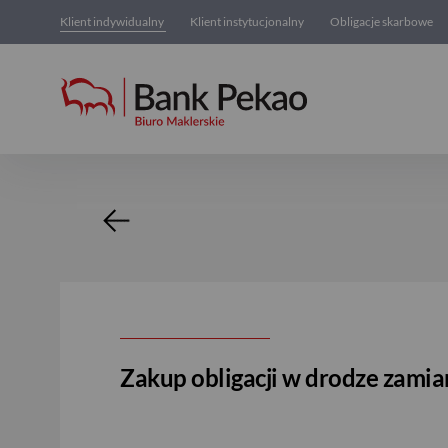
Klient indywidualny
Klient instytucjonalny
Obligacje skarbowe
Nowość
Zakup obligacji w drodze zam