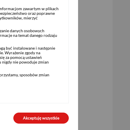
 informacjom zawartym w plikach
 bezpieczeństwo oraz poprawne
żytkowników, mierzyć
rzanie danych osobowych
ormacje na temat danego rodzaju
ą być instalowane i następnie
ie. Wyrażenie zgody na
się za pomocą ustawień
u nigdy nie powoduje zmian
 Pekao i Punktach Usług Maklerskich
korzystamy, sposobów zmian
 1964 r. Kodeks cywilny, ani doradztwa
Akceptuję wszystkie
 być traktowane jako propozycja nabycia