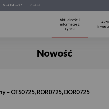
Bank Pekao S.A.
Kontakt
Aktualności i
Akt
informacje z
inwest
rynku
Nowość
iany – OTS0725, ROR0725, DOR0725