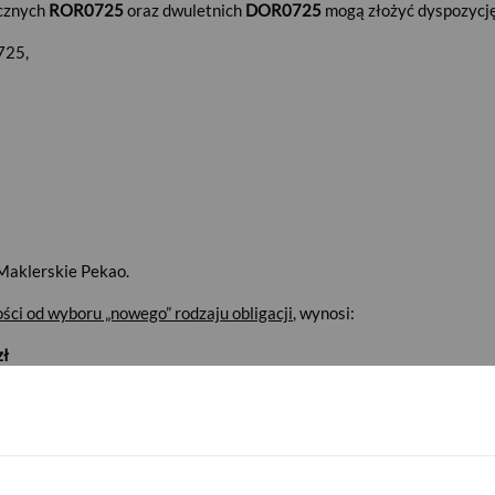
cznych
ROR0725
oraz dwuletnich
DOR0725
mogą złożyć dyspozycję
725,
 Maklerskie Pekao.
ości od wyboru
„nowego”
rodzaju obligacji
, wynosi:
zł
, 3-letnich (TOS), 4-letnich (COI) i 10-letnich (EDO) –
99,90 zł
(dysko
na się
25 czerwca 2025 r.
, a kończy trzeciego dnia roboczego poprz
ej transzy, czyli nabytych: