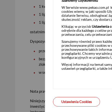
Szanowny Użytkowniku
1 kwietnia 2025 r. – w przypadku OTS0725
W Serwisie www.pekao.com.pl ko
cookies wiemy, w jaki sposób Uż
1 lipca 2024 r. – w przypadku ROR0725
działanie Serwisu, obsługiwać 
skuteczność reklam, czy dostar
1 lipca 2023 r. – w przypadku DOR0725
Klikając w przycisk
Ustawienia c
odrębnie dla każdego z celów pr
ostatnim dniem zakupu obligacji w drodze zamiany
przetwarzania, celu przetwarzan
Dyspozycje zakupu obligacji w drodze zamiany mo
Szanujemy również prawo każdeg
przechowywane pliki cookies w og
przechowywanie takich informac
przez Internet w Pekao24 i aplikacji PeoPay,
przeglądarki. Chcemy wyraźnie p
konfiguracyjnych w urządzeniu 
bezpośrednio w Punktach Sprzedaży Obligacj
zlokalizowanych w wybranych oddziałach Ba
Więcej informacji na temat sam
ustawień przeglądarki, a także i
w serwisach telefonicznych Biura Maklerski
Nota prawna:
Niniejszy materiał ma charakter reklamowy i info
Ustawienia Cookies
inwestycyjnego, podatkowego, nie jest poradą ani
instrumentów finansowych. Szczegółowe informacj