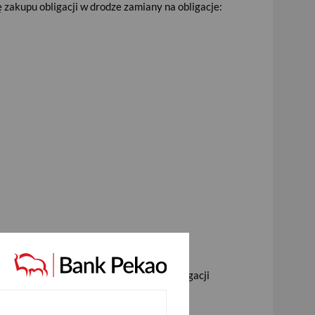
 zakupu obligacji w drodze zamiany na obligacje:
nto 10 groszy)
edzającego dzień wykupu posiadanych obligacji