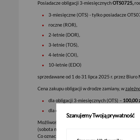
Posiadacze obligacji 3-miesięcznych
OTS0725,
ro
3-miesięczne (OTS) - tylko posiadacze OTS0
roczne (ROR),
2-letnie (DOR),
3-letnie (TOS),
4-letnie (COI),
10-letnie (EDO)
sprzedawane od 1 do 31 lipca 2025 r. przez Biuro
Cena zakupu obligacji w drodze zamiany, w
zależn
dla obligacji 3-miesięcznych (OTS) –
100,00 
dla obligacji rocznych (ROR), 2-letnich (DOR)
Szanujemy Twoją prywatność
Możliwość składania dyspozycji zamiany rozpoczy
(sobota nie jest dniem roboczym).
Co oznacza, że np. dla posiadaczy obligacji pierwsz