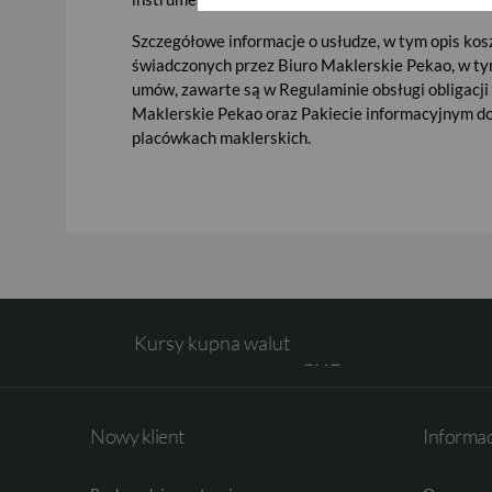
Szczegółowe informacje o usłudze, w tym opis ko
USD
świadczonych przez Biuro Maklerskie Pekao, w ty
umów, zawarte są w Regulaminie obsługi obligacji
Maklerskie Pekao oraz Pakiecie informacyjnym d
placówkach maklerskich.
EUR
GBP
Kursy kupna walut
CHF
AED
Nowy klient
Informa