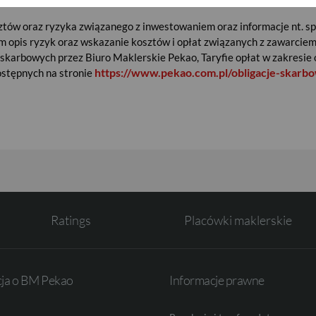
sztów oraz ryzyka związanego z inwestowaniem oraz informacje nt. s
m opis ryzyk oraz wskazanie kosztów i opłat związanych z zawarci
 skarbowych przez Biuro Maklerskie Pekao, Taryfie opłat w zakresie 
https://www.pekao.com.pl/obligacje-skarbow
ostępnych na stronie
Ratings
Placówki maklerskie
cja o BM Pekao
Informacje prawne