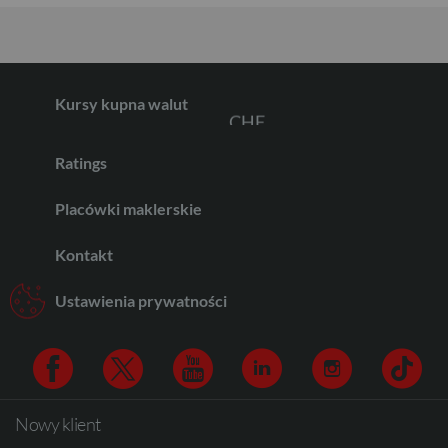
GBP
Kursy kupna walut
CHF
Ratings
AED
Placówki maklerskie
Kontakt
AUD
Ustawienia prywatności
CAD
Nowy klient
Facebook
Twitter
Youtube
Linkedin
Instagram
TikTo
HUF