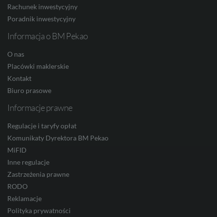
Rachunek inwestycyjny
Poradnik inwestycyjny
Informacja o BM Pekao
JPY
O nas
Placówki maklerskie
CZK
Kontakt
Biuro prasowe
Informacje prawne
DKK
Regulacje i taryfy opłat
Komunikaty Dyrektora BM Pekao
MiFID
NOK
Inne regulacje
Zastrzeżenia prawne
RODO
Reklamacje
SEK
Polityka prywatności