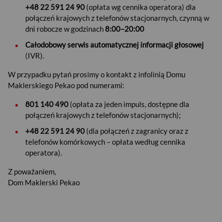
+48 22 591 24 90
(opłata wg cennika operatora) dla
połączeń krajowych z telefonów stacjonarnych, czynną w
dni robocze w godzinach
8:00–20:00
Całodobowy serwis automatycznej informacji głosowej
(IVR).
W przypadku pytań prosimy o kontakt z infolinią Domu
Maklerskiego Pekao pod numerami:
801 140 490
(opłata za jeden impuls, dostępne dla
połączeń krajowych z telefonów stacjonarnych);
+48 22 591 24 90
(dla połączeń z zagranicy oraz z
telefonów komórkowych – opłata według cennika
USD
operatora).
Z poważaniem,
Dom Maklerski Pekao
EUR