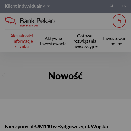
Klient indywidualny
PL
EN
Zalogu
Aktualności
Gotowe
Aktywne
Inwestowanie
i informacje
rozwiązania
inwestowanie
online
z rynku
inwestycyjne
Nowość
Nowość
Nieczynny pPUM110 w Bydgoszczy, ul. Wojska