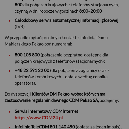
800
dla połączeń krajowych z telefonów stacjonarnych,
czynną w dni robocze w godzinach
8:00–20:00
Całodobowy serwis automatycznej informacji głosowej
(IVR).
W przypadku pytań prosimy o kontakt z infolinią Domu
Maklerskiego Pekao pod numerami:
800 105 800
(połączenie bezpłatne, dostępne dla
połączeń krajowych z telefonów stacjonarnych);
+48 22 591 22 00
(dla połączeń z zagranicy oraz z
telefonów komórkowych – opłata według cennika
operatora).
Do dyspozycji
Klientów DM Pekao, wobec których ma
zastosowanie regulamin dawnego CDM Pekao SA,
oddajemy:
Serwis internetowy CDMInternet
https://www.CDM24.pl
Infolinię TeleCDM 801 140 490
(opłata za jeden impuls),