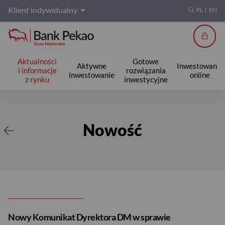
Klient indywidualny
PL
EN
Zalogu
Aktualności
Gotowe
Aktywne
Inwestowanie
i informacje
rozwiązania
inwestowanie
online
z rynku
inwestycyjne
Nowość
Nowość
Nowy Komunikat Dyrektora DM w sprawie