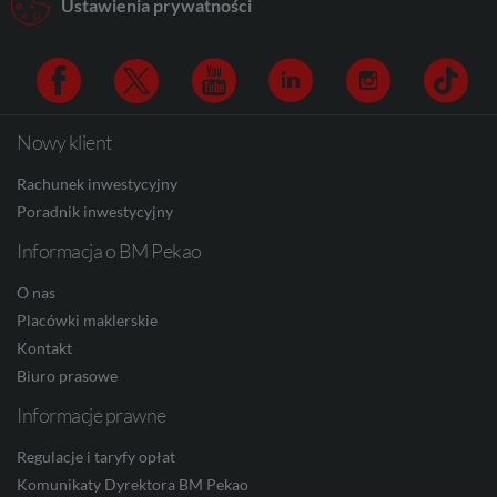
Ustawienia prywatności
CAD
Nowy klient
Facebook
Twitter
Youtube
Linkedin
Instagram
TikTo
HUF
Rachunek inwestycyjny
Poradnik inwestycyjny
Informacja o BM Pekao
JPY
O nas
Placówki maklerskie
Kontakt
CZK
Biuro prasowe
Informacje prawne
Regulacje i taryfy opłat
DKK
Komunikaty Dyrektora BM Pekao