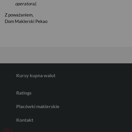
operatora)
.
USD
Z poważaniem,
Dom Maklerski Pekao
EUR
GBP
Kursy kupna walut
CHF
Ratings
AED
Placówki maklerskie
Kontakt
AUD