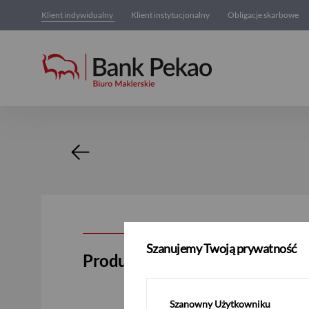
Klient indywidualny
Klient instytucjonalny
Obligacje skarbowe
Nowość
Szanujemy Twoją prywatność
Produkt strukturyzowany oparty
Szanowny Użytkowniku