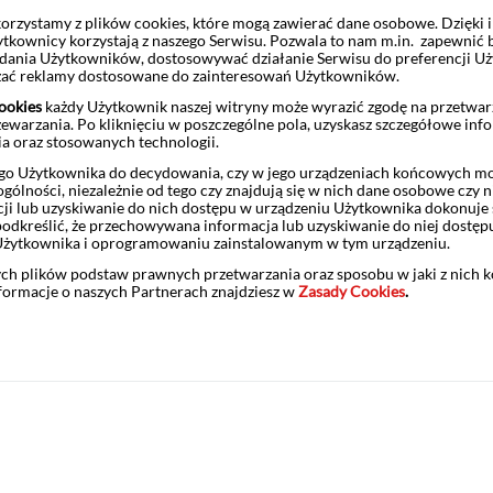
rzystamy z plików cookies, które mogą zawierać dane osobowe. Dzięki
ytkownicy korzystają z naszego Serwisu. Pozwala to nam m.in. zapewnić
ukty strukturyzowane bez ochrony kapitału w PLN: Roczny Certyfikat
żądania Użytkowników, dostosowywać działanie Serwisu do preferencji U
czać reklamy dostosowane do zainteresowań Użytkowników.
ookies
każdy Użytkownik naszej witryny może wyrazić zgodę na przetwa
zewarzania. Po kliknięciu w poszczególne pola, uzyskasz szczegółowe inf
ia oraz stosowanych technologii.
o Użytkownika do decydowania, czy w jego urządzeniach końcowych mog
ólności, niezależnie od tego czy znajdują się w nich dane osobowe czy n
ji lub uzyskiwanie do nich dostępu w urządzeniu Użytkownika dokonuje 
odkreślić, że przechowywana informacja lub uzyskiwanie do niej dostęp
Użytkownika i oprogramowaniu zainstalowanym w tym urządzeniu.
ych plików podstaw prawnych przetwarzania oraz sposobu w jaki z nich 
nformacje o naszych Partnerach znajdziesz w
Zasady Cookies
.
Ratings
Placówki maklerskie
cja o BM Pekao
Informacje prawne
Regulacje i taryfy opłat