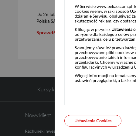
W Serwisie www.pekao.com.pl ko
cookies wiemy, w jaki sposób Uż
Do 26 lutedo 2025 r. przyjmujemy zapisy na prod
działanie Serwisu, obsługiwać 
skuteczność reklam, czy dostar
Polska SA, w PLN
Klikając w przycisk
Ustawienia c
Sprawdź szczegóły >>
USD
odrębnie dla każdego z celów pr
przetwarzania, celu przetwarzan
Szanujemy również prawo każdeg
przechowywane pliki cookies w og
przechowywanie takich informac
EUR
przeglądarki. Chcemy wyraźnie p
konfiguracyjnych w urządzeniu 
Więcej informacji na temat sam
ustawień przeglądarki, a także i
GBP
Kursy kupna walut
CHF
Nowy klient
Informa
Ustawienia Cookies
Rachunek inwestycyjny
O nas
AED