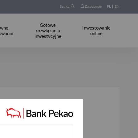
Szukaj
Zaloguj się
PL
EN
Gotowe
ywne
Inwestowanie
rozwiązania
owanie
online
inwestycyjne