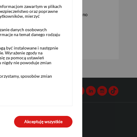
 informacjom zawartym w plikach
 bezpieczeństwo oraz poprawne
 z Opcją Autocall Powiązany z Akcjami Dino
żytkowników, mierzyć
rzanie danych osobowych
ormacje na temat danego rodzaju
ą być instalowane i następnie
ie. Wyrażenie zgody na
się za pomocą ustawień
u nigdy nie powoduje zmian
korzystamy, sposobów zmian
Kontakt
Facebook
Twitter
Youtube
Linkedin
Instagram
TikTok
Przydatne linki
Akceptuję wszystkie
Bank Pekao S.A.