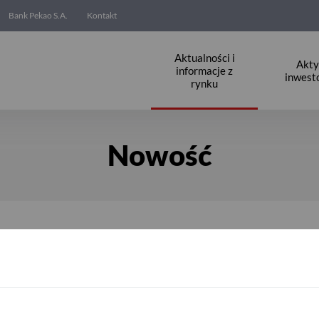
Bank Pekao S.A.
Kontakt
Aktualności i
Akt
informacje z
inwest
rynku
Nowość
 o akcje Dino Polska S.A.