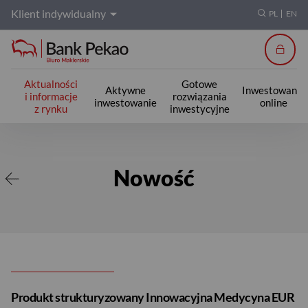
Klient indywidualny
PL
EN
Zalogu
Aktualności
Gotowe
Aktywne
Inwestowanie
i informacje
rozwiązania
inwestowanie
online
z rynku
inwestycyjne
Nowość
Nowość
Produkt strukturyzowany Innowacyjna Medycyna EUR