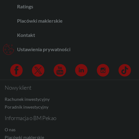
CHF
Ratings
Placówki maklerskie
AED
Kontakt
Ustawienia prywatności
AUD
CAD
Nowy klient
Facebook
Twitter
Youtube
Linkedin
Instagram
TikTo
Rachunek inwestycyjny
Poradnik inwestycyjny
HUF
Informacja o BM Pekao
O nas
JPY
Placówki maklerskie