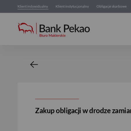
Klient indywidualny
Klient instytucjonalny
Obligacje skarbowe
Nowość
Zakup obligacji w drodze zam