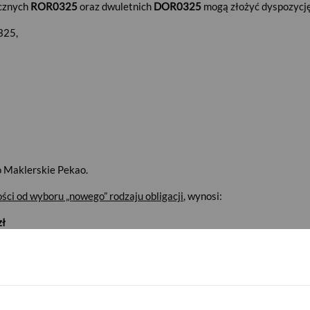
cznych
ROR0325
oraz dwuletnich
DOR0325
mogą złożyć dyspozycję
325,
o Maklerskie Pekao.
ości od wyboru
„nowego”
rodzaju obligacji
, wynosi:
zł
, 3-letnich (TOS), 4-letnich (COI) i 10-letnich (EDO) –
99,90 zł
(dysko
na się
25 lutego 2025 r.
, a kończy trzeciego dnia roboczego poprzed
ej transzy, czyli nabytych: