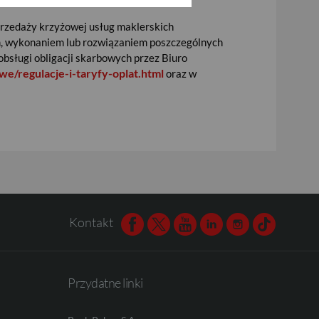
przedaży krzyżowej usług maklerskich
em, wykonaniem lub rozwiązaniem poszczególnych
obsługi obligacji skarbowych przez Biuro
e/regulacje-i-taryfy-oplat.html
oraz w
Kontakt
Facebook
Twitter
Youtube
Linkedin
Instagram
TikTok
Przydatne linki