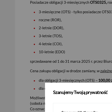
Posiadacze obligacji 3-miesięcznych
OTS0325,
ro
3-miesięczne (OTS) - tylko posiadacze OTS0
roczne (ROR),
2-letnie (DOR),
3-letnie (TOS),
4-letnie (COI),
10-letnie (EDO)
sprzedawane od 1 do 31 marca 2025 r. przez Biur
Cena zakupu obligacji w drodze zamiany, w
zależn
dla obligacji 3-miesięcznych (OTS) –
100,00 
dla obligacji rocznych (ROR), 2-letnich (DOR)
Szanujemy Twoją prywatność
Możliwość składania dyspozycji zamiany rozpoczy
(sobota nie jest dniem roboczym).
Co oznacza, że np. dla posiadaczy obligacji pierwsz