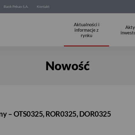
Bank Pekao S.A.
Kontakt
Aktualności i
Akt
informacje z
inwest
rynku
Nowość
iany – OTS0325, ROR0325, DOR0325