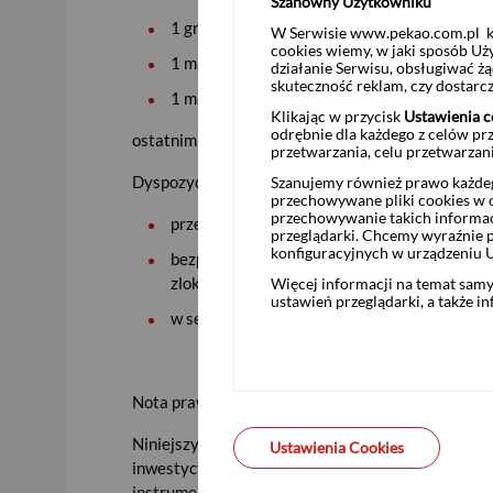
Szanowny Użytkowniku
1 grudnia 2024 r. – w przypadku OTS0325
W Serwisie www.pekao.com.pl ko
cookies wiemy, w jaki sposób Uż
1 marca 2024 r. – w przypadku ROR0325
działanie Serwisu, obsługiwać 
skuteczność reklam, czy dostar
1 marca 2023 r. – w przypadku DOR0325
Klikając w przycisk
Ustawienia c
odrębnie dla każdego z celów pr
ostatnim dniem zakupu obligacji w drodze zamiany 
przetwarzania, celu przetwarzan
Dyspozycje zakupu obligacji w drodze zamiany mo
Szanujemy również prawo każdeg
USD
przechowywane pliki cookies w og
przechowywanie takich informac
przez Internet w Pekao24 i aplikacji PeoPay,
przeglądarki. Chcemy wyraźnie p
konfiguracyjnych w urządzeniu 
bezpośrednio w Punktach Sprzedaży Obligacj
EUR
zlokalizowanych w wybranych oddziałach Ba
Więcej informacji na temat sam
ustawień przeglądarki, a także i
w serwisach telefonicznych Biura Maklerski
GBP
Nota prawna:
Niniejszy materiał ma charakter reklamowy i info
Ustawienia Cookies
CHF
inwestycyjnego, podatkowego, nie jest poradą ani
instrumentów finansowych. Szczegółowe informacj