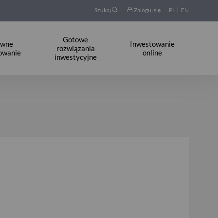
Szukaj
Zaloguj się
PL
EN
Gotowe
ywne
Inwestowanie
rozwiązania
owanie
online
inwestycyjne