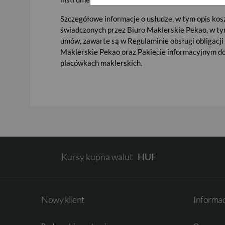
Szczegółowe informacje o usłudze, w tym opis ko
AED
świadczonych przez Biuro Maklerskie Pekao, w ty
umów, zawarte są w Regulaminie obsługi obligacji
Maklerskie Pekao oraz Pakiecie informacyjnym d
placówkach maklerskich.
AUD
CAD
Kursy kupna walut
HUF
JPY
Nowy klient
Informa