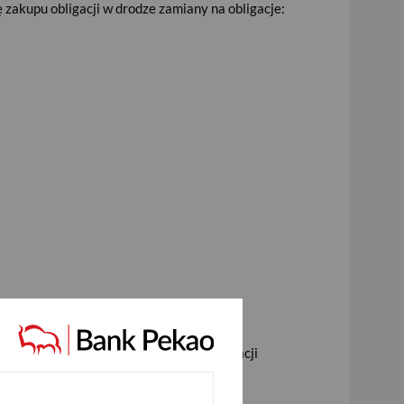
 zakupu obligacji w drodze zamiany na obligacje:
nto 10 groszy)
zającego dzień wykupu posiadanych obligacji