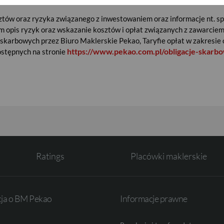
sztów oraz ryzyka związanego z inwestowaniem oraz informacje nt. s
m opis ryzyk oraz wskazanie kosztów i opłat związanych z zawarci
 skarbowych przez Biuro Maklerskie Pekao, Taryfie opłat w zakresie 
https://www.pekao.com.pl/obligacje-skarbow
ostępnych na stronie
Ratings
Placówki maklerskie
cja o BM Pekao
Informacje prawne