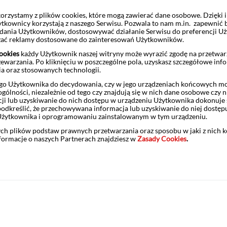
rzystamy z plików cookies, które mogą zawierać dane osobowe. Dzięki
ytkownicy korzystają z naszego Serwisu. Pozwala to nam m.in. zapewnić
żądania Użytkowników, dostosowywać działanie Serwisu do preferencji U
czać reklamy dostosowane do zainteresowań Użytkowników.
ookies
każdy Użytkownik naszej witryny może wyrazić zgodę na przetwa
zewarzania. Po kliknięciu w poszczególne pola, uzyskasz szczegółowe inf
jest 26 lutego 2025 r.
ia oraz stosowanych technologii.
żna składać:
o Użytkownika do decydowania, czy w jego urządzeniach końcowych mog
ólności, niezależnie od tego czy znajdują się w nich dane osobowe czy n
ji lub uzyskiwanie do nich dostępu w urządzeniu Użytkownika dokonuje 
odkreślić, że przechowywana informacja lub uzyskiwanie do niej dostęp
Użytkownika i oprogramowaniu zainstalowanym w tym urządzeniu.
i zlokalizowanych w Punktach Obsługi Klientów Biura Maklerskiego
nku Pekao S.A,
ych plików podstaw prawnych przetwarzania oraz sposobu w jaki z nich 
nformacje o naszych Partnerach znajdziesz w
Zasady Cookies
.
ego Pekao.
rmacyjny. Nie stanowi oferty w rozumieniu ustawy z dnia 23 kwietnia
 rekomendacją. Informacje zawarte w niniejszym materiale nie mogą
e dotyczące produktu określone są w liście emisyjnym.