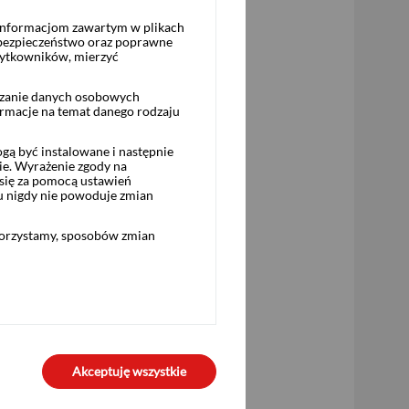
 informacjom zawartym w plikach
 bezpieczeństwo oraz poprawne
żytkowników, mierzyć
rzanie danych osobowych
ormacje na temat danego rodzaju
ą być instalowane i następnie
ie. Wyrażenie zgody na
się za pomocą ustawień
u nigdy nie powoduje zmian
 Pekao i Punktach Usług Maklerskich
korzystamy, sposobów zmian
 1964 r. Kodeks cywilny, ani doradztwa
Akceptuję wszystkie
 być traktowane jako propozycja nabycia