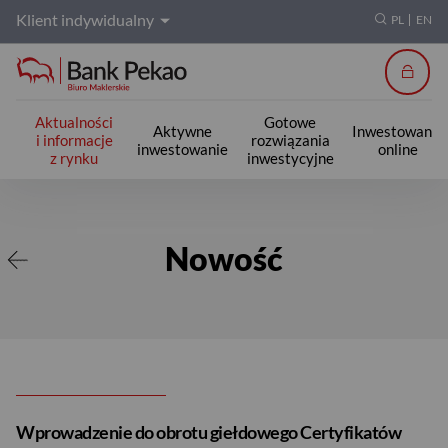
Klient indywidualny
PL
EN
Zalogu
Aktualności
Gotowe
Aktywne
Inwestowanie
i informacje
rozwiązania
inwestowanie
online
z rynku
inwestycyjne
Nowość
Nowość
Wprowadzenie do obrotu giełdowego Certyfikatów