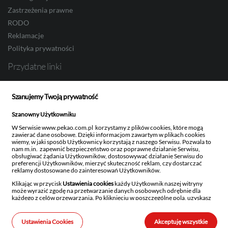
Zastrzeżenia prawne
NOK
RODO
Reklamacje
Polityka prywatności
SEK
Przydatne linki
Bank Pekao S.A.
Szanujemy Twoją prywatność
Obligacje Skarbowe
RON
Pekao Investment Banking
Szanowny Użytkowniku
Pekao TFI
W Serwisie www.pekao.com.pl korzystamy z plików cookies, które mogą
zawierać dane osobowe. Dzięki informacjom zawartym w plikach cookies
Ustawienia newslettera
wiemy, w jaki sposób Użytkownicy korzystają z naszego Serwisu. Pozwala to
TRY
nam m.in. zapewnić bezpieczeństwo oraz poprawne działanie Serwisu,
obsługiwać żądania Użytkowników, dostosowywać działanie Serwisu do
preferencji Użytkowników, mierzyć skuteczność reklam, czy dostarczać
reklamy dostosowane do zainteresowań Użytkowników.
Bank Polska Kasa Opieki Spółka Akcyjna z siedzibą w Warszawie, ul. Żubra 1, 01-066
Klikając w przycisk
Ustawienia cookies
każdy Użytkownik naszej witryny
Warszawa, wpisany do rejestru przedsiębiorców w Sądzie Rejonowym dla m.st.
ILS
może wyrazić zgodę na przetwarzanie danych osobowych odrębnie dla
Warszawy w Warszawie, XIII Wydział Gospodarczy Krajowego Rejestru Sądowego,
każdego z celów przewarzania. Po kliknięciu w poszczególne pola, uzyskasz
KRS: 0000014843, NIP: 526-00-06-841, REGON: 000010205, wysokość kapitału
szczegółowe informacje na temat danego rodzaju przetwarzania, celu
zakładowego i kapitału wpłaconego: 262 470 034 zł. Kod BIC (Swift) PKOPPLPW Kod
przetwarzania oraz stosowanych technologii.
IBAN 1240.
Ustawienia Cookies
Akceptuję wszystkie
Szanujemy również prawo każdego Użytkownika do decydowania, czy