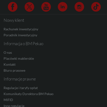
CAD
Nowy klient
Facebook
Twitter
Youtube
Linkedin
Instagram
TikTo
Rachunek inwestycyjny
HUF
Poradnik inwestycyjny
Informacja o BM Pekao
O nas
JPY
Placówki maklerskie
Kontakt
Biuro prasowe
CZK
Informacje prawne
Regulacje i taryfy opłat
DKK
Komunikaty Dyrektora BM Pekao
MiFID
Inne regulacje