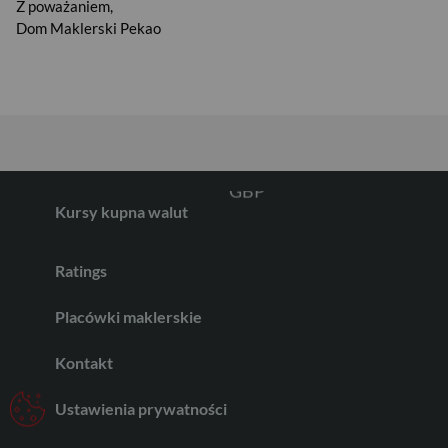
USD
Z poważaniem,
Dom Maklerski Pekao
EUR
GBP
Kursy kupna walut
CHF
Ratings
Placówki maklerskie
AED
Kontakt
Ustawienia prywatności
AUD