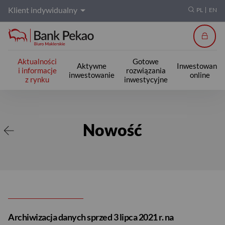
Klient indywidualny
PL
EN
Zalogu
Aktualności
Gotowe
Aktywne
Inwestowanie
i informacje
rozwiązania
inwestowanie
online
z rynku
inwestycyjne
Nowość
Nowość
Archiwizacja danych sprzed 3 lipca 2021 r. na