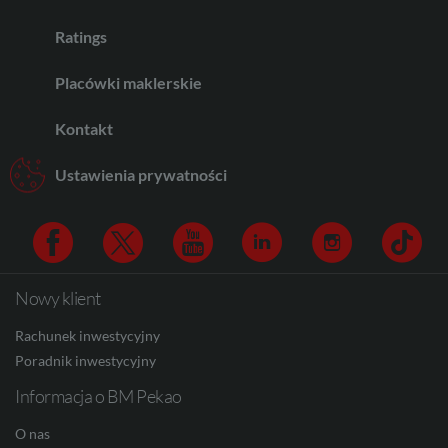
CHF
Ratings
Placówki maklerskie
AED
Kontakt
Ustawienia prywatności
AUD
CAD
Nowy klient
Facebook
Twitter
Youtube
Linkedin
Instagram
TikTo
Rachunek inwestycyjny
HUF
Poradnik inwestycyjny
Informacja o BM Pekao
O nas
JPY