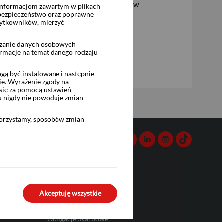
tni Certyfikat z Ochroną Kapitału Tylko w
 informacjom zawartym w plikach
 bezpieczeństwo oraz poprawne
, emitowany przez SG Issuer (Krzemowa
żytkowników, mierzyć
rzanie danych osobowych
ormacje na temat danego rodzaju
ą być instalowane i następnie
ie. Wyrażenie zgody na
się za pomocą ustawień
u nigdy nie powoduje zmian
korzystamy, sposobów zmian
Kontakt
Facebook
Twitter
Youtube
Linkedin
Instagram
TikTok
Przydatne linki
Akceptuję wszystkie
Bank Pekao S.A.
o
Obligacje Skarbowe