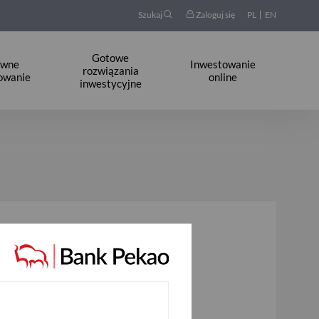
Szukaj
Zaloguj się
PL
EN
Gotowe
ywne
Inwestowanie
rozwiązania
owanie
online
inwestycyjne
25