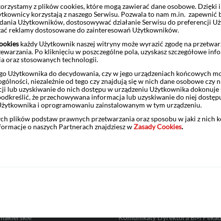
kt strukturyzowany z ochroną kapitału w dacie wykupu w USD: Dwule
rzystamy z plików cookies, które mogą zawierać dane osobowe. Dzięki
ytkownicy korzystają z naszego Serwisu. Pozwala to nam m.in. zapewnić
 Akcjami SK hynix Inc. i Advanced Micro Devices, Inc. (AMD) w USD
żądania Użytkowników, dostosowywać działanie Serwisu do preferencji U
czać reklamy dostosowane do zainteresowań Użytkowników.
ookies
każdy Użytkownik naszej witryny może wyrazić zgodę na przetwa
zewarzania. Po kliknięciu w poszczególne pola, uzyskasz szczegółowe inf
ia oraz stosowanych technologii.
o Użytkownika do decydowania, czy w jego urządzeniach końcowych mog
ólności, niezależnie od tego czy znajdują się w nich dane osobowe czy n
ji lub uzyskiwanie do nich dostępu w urządzeniu Użytkownika dokonuje 
odkreślić, że przechowywana informacja lub uzyskiwanie do niej dostęp
Użytkownika i oprogramowaniu zainstalowanym w tym urządzeniu.
ych plików podstaw prawnych przetwarzania oraz sposobu w jaki z nich 
nformacje o naszych Partnerach znajdziesz w
Zasady Cookies
.
Ratings
Placówki maklerskie
cja o BM Pekao
Informacje prawne
Regulacje i taryfy opłat
maklerskie
Komunikaty Dyrektora BM Peka