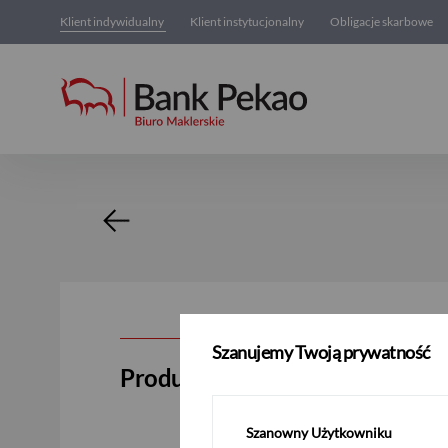
Klient indywidualny
Klient instytucjonalny
Obligacje skarbowe
Nowość
Szanujemy Twoją prywatność
Produkt strukturyzowany Krzem
Szanowny Użytkowniku