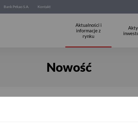
Bank Pekao S.A.
Kontakt
Aktualności i
Akt
informacje z
inwest
rynku
Nowość
owa Inwestycja USD - zapisy do 28.03.20