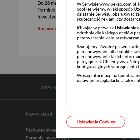
Do 28 marca 2025 r. przyjmujemy zapisy na produ
W Serwisie www.pekao.com.pl ko
cookies wiemy, w jaki sposób Uż
Terminie Zapadalności Typu Worst Of Powiązany z
działanie Serwisu, obsługiwać 
Inwestycja USD)
skuteczność reklam, czy dostar
USD
Klikając w przycisk
Ustawienia c
Sprawdź >>
odrębnie dla każdego z celów pr
przetwarzania, celu przetwarzan
Szanujemy również prawo każdeg
EUR
przechowywane pliki cookies w og
przechowywanie takich informac
przeglądarki. Chcemy wyraźnie p
konfiguracyjnych w urządzeniu 
Więcej informacji na temat sam
GBP
ustawień przeglądarki, a także i
Kursy kupna walut
CHF
Nowy klient
Informa
Ustawienia Cookies
AED
Rachunek inwestycyjny
O nas
Poradnik inwestycyjny
Placówki 