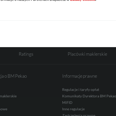
Ratings
Placówki maklerskie
cja o BM Pekao
Informacje prawne
Regulacje i taryfy opłat
maklerskie
Komunikaty Dyrektora BM Peka
MiFID
sowe
Inne regulacje
Zastrzeżenia prawne