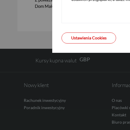
USD
Dom Maklerski Pekao
EUR
Ustawienia Cookies
GBP
Kursy kupna walut
CHF
Nowy klient
Informa
AED
Rachunek inwestycyjny
O nas
Poradnik inwestycyjny
Placówki 
Kontakt
Biuro pra
AUD