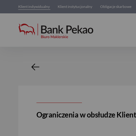
Klient indywidualny
Klient instytucjonalny
Obligacje skarbowe
Nowość
Ograniczenia w obsłudze Klien