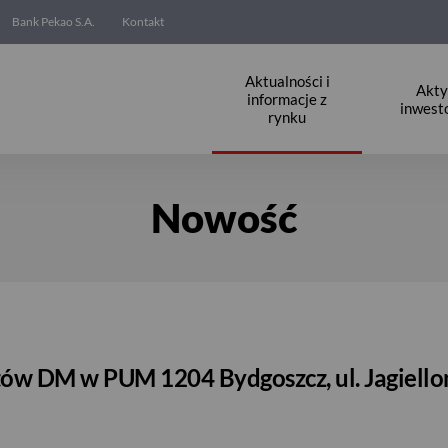
Bank Pekao S.A.
Kontakt
Aktualności i
Akt
informacje z
inwest
rynku
Nowość
tów DM w PUM 1204 Bydgoszcz, ul. Jagiello