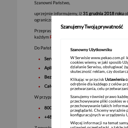
Szanowni Państwo,
uprzejmie informujemy, iż
31 grudnia 2018 roku
ob
ograniczonym zakresie oferowanych usług –
nPU
Szanujemy Twoją prywatność
Przepraszamy za utrudnienia i przypominamy jedn
Punkcie Usług Maklerskich
każdym
.
Do Państwa dyspozycji oddajemy:
Szanowny Użytkowniku
W Serwisie www.pekao.com.pl ko
https:
Serwis internetowy Pekao24Makler
cookies wiemy, w jaki sposób Uż
działanie Serwisu, obsługiwać 
Aplikację mobilną Pekao24Makler
, do pobra
skuteczność reklam, czy dostar
Bezpłatną Infolinię Domu Maklerskiego Pe
Klikając w przycisk
Ustawienia c
odrębnie dla każdego z celów pr
Całodobowy serwis automatycznej informacj
przetwarzania, celu przetwarzan
Szanujemy również prawo każdeg
W przypadku pytań prosimy o kontakt z infolini
przechowywane pliki cookies w og
przechowywanie takich informac
800 105 800
(
połączenie bezpłatne, dostępn
przeglądarki. Chcemy wyraźnie p
konfiguracyjnych w urządzeniu 
+48 22 591 22 00
(
dla połączeń z zagranicy
Więcej informacji na temat sam
ustawień przeglądarki, a także i
Z poważaniem,