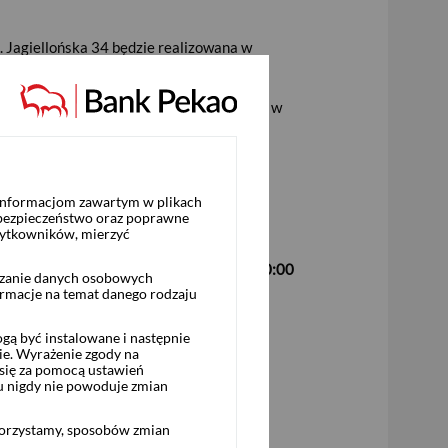
. Jagiellońska 34 będzie realizowana w
u inwestycyjnego, który można aktywować w
 informacjom zawartym w plikach
 bezpieczeństwo oraz poprawne
żytkowników, mierzyć
czynną w dni robocze w godzinach
8:00–20:00
rzanie danych osobowych
ormacje na temat danego rodzaju
ą być instalowane i następnie
ie. Wyrażenie zgody na
się za pomocą ustawień
u nigdy nie powoduje zmian
korzystamy, sposobów zmian