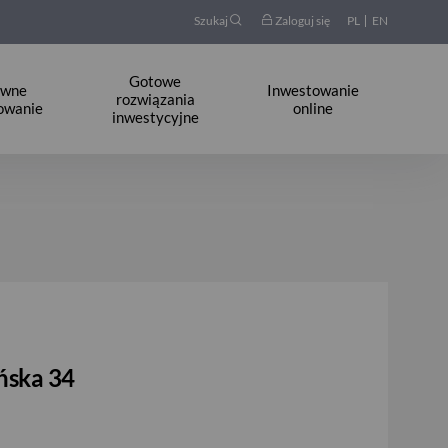
Szukaj
Zaloguj się
PL
EN
Gotowe
ywne
Inwestowanie
rozwiązania
owanie
online
inwestycyjne
ńska 34