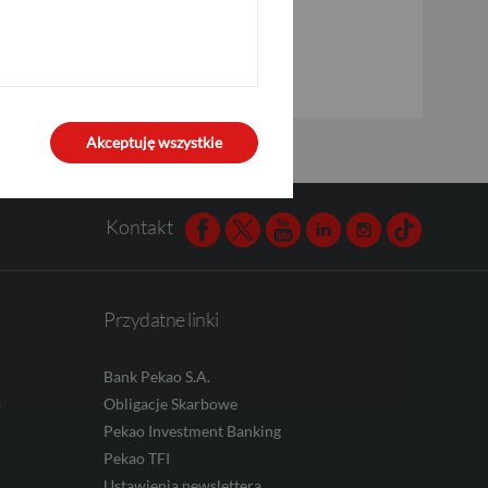
Akceptuję wszystkie
Kontakt
Facebook
Twitter
Youtube
Linkedin
Instagram
TikTok
Przydatne linki
Bank Pekao S.A.
o
Obligacje Skarbowe
Pekao Investment Banking
Pekao TFI
Ustawienia newslettera