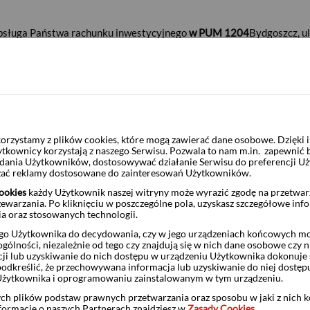
sługa Państwa rachunku inwestycyjnego
w PUM 1204
Bydgoszcz, ul
M
.
ocześnie o możliwości korzystania ze zdalnego dostępu do rachunk
rzystamy z plików cookies, które mogą zawierać dane osobowe. Dzięki
//www.pekao24.pl
ytkownicy korzystają z naszego Serwisu. Pozwala to nam m.in. zapewnić
żądania Użytkowników, dostosowywać działanie Serwisu do preferencji U
www.impekao24.pl/app
nia z
czać reklamy dostosowane do zainteresowań Użytkowników.
kao 800 105 800
dla połączeń krajowych z telefonów stacjonarnych, 
ookies
każdy Użytkownik naszej witryny może wyrazić zgodę na przetwa
zewarzania. Po kliknięciu w poszczególne pola, uzyskasz szczegółowe inf
i głosowej
(IVR).
ia oraz stosowanych technologii.
o Użytkownika do decydowania, czy w jego urządzeniach końcowych mog
ą Domu Maklerskiego Pekao pod numerami:
ólności, niezależnie od tego czy znajdują się w nich dane osobowe czy n
ji lub uzyskiwanie do nich dostępu w urządzeniu Użytkownika dokonuje 
e dla połączeń krajowych z telefonów stacjonarnych
);
odkreślić, że przechowywana informacja lub uzyskiwanie do niej dostęp
Użytkownika i oprogramowaniu zainstalowanym w tym urządzeniu.
 oraz z telefonów komórkowych – opłata według cennika operatora
).
ych plików podstaw prawnych przetwarzania oraz sposobu w jaki z nich 
nformacje o naszych Partnerach znajdziesz w
Zasady Cookies
.