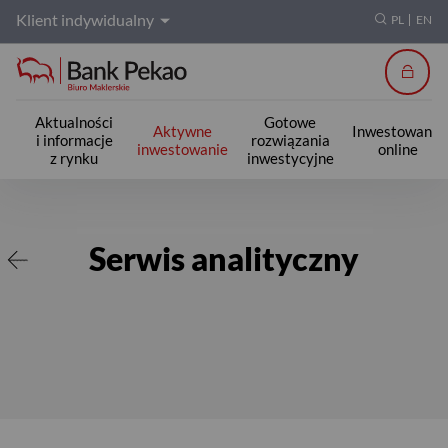
Klient indywidualny
PL
EN
Zalogu
Aktualności
Gotowe
Aktywne
Inwestowanie
i informacje
rozwiązania
inwestowanie
online
z rynku
inwestycyjne
Serwis analityczny
Serwis analityczny