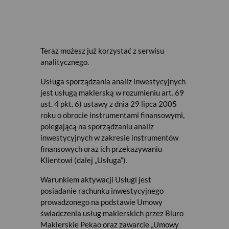
instrumentach dostępnych w ofercie
Biura Maklerskiego Pekao (dawniej
CDM Pekao). Zaproponowane portfele
różnią się poziomem ryzyka i
Teraz możesz już korzystać z serwisu
potencjałem zysku. Raport zawiera
analitycznego.
również opis perspektyw
poszczególnych klas funduszy
Usługa sporządzania analiz inwestycyjnych
inwestycyjnych wraz z krótkim
jest usługą maklerską w rozumieniu art. 69
uzasadnieniem. Raport wydawany jest
ust. 4 pkt. 6) ustawy z dnia 29 lipca 2005
raz w miesiącu kalendarzowym.
roku o obrocie instrumentami finansowymi,
Rynek Obligacji
polegającą na sporządzaniu analiz
Raport wydawany raz w tygodniu
inwestycyjnych w zakresie instrumentów
zawiera opis wydarzeń na rynku
finansowych oraz ich przekazywaniu
obligacji wraz z zestawieniem
Klientowi (dalej „Usługa”).
aktualnych ofert sprzedaży obligacji
Warunkiem aktywacji Usługi jest
na rynku wtórnym.
posiadanie rachunku inwestycyjnego
Rekomendacje inwestycyjne
prowadzonego na podstawie Umowy
świadczenia usług maklerskich przez Biuro
Rekomendacje fundamentalne (w tym
Maklerskie Pekao oraz zawarcie „Umowy