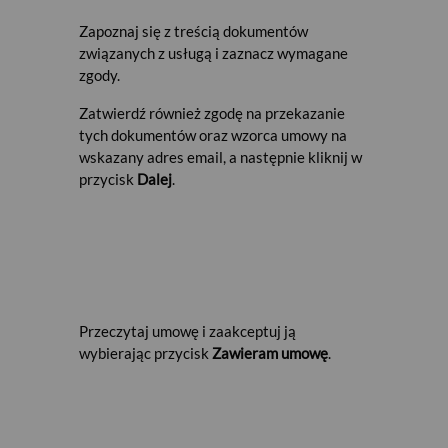
Pekao i korzystasz z usługi Pekao24,
wskazanych przez autorski model
-
w dowolnym Punkcie Usług
Zapoznaj się z treścią dokumentów
selekcji spółek, którego celem jest
Maklerskich. Pamiętaj, żeby zabrać ze
związanych z usługą i zaznacz wymagane
wyszukanie walorów o wysokim
sobą na spotkanie ważny dokument
zgody.
potencjale utrzymania obowiązującego
tożsamości.
trendu wzrostowego lub zmiany trendu
Zatwierdź również zgodę na przekazanie
spadkowego na wzrostowy.
tych dokumentów oraz wzorca umowy na
wskazany adres email, a następnie kliknij w
Komentarze do sesji
przycisk
Dalej
.
Serwis dostępny w aplikacji eTrader,
obejmujący publikację komentarzy do
bieżących wydarzeń na rynku
finansowym. W publikacjach
opisywane są istotne zmiany notowań
spółek, indeksów, walut, towarów i
innych zagranicznych instrumentów
Przeczytaj umowę i zaakceptuj ją
finansowych wraz ze wskazaniem
wybierając przycisk
Zawieram umowę
.
przyczyn tych ruchów, bieżące dane
makroekonomiczne, a także
wydarzenia rynku finansowego,
obejmujące wystąpienia publiczne