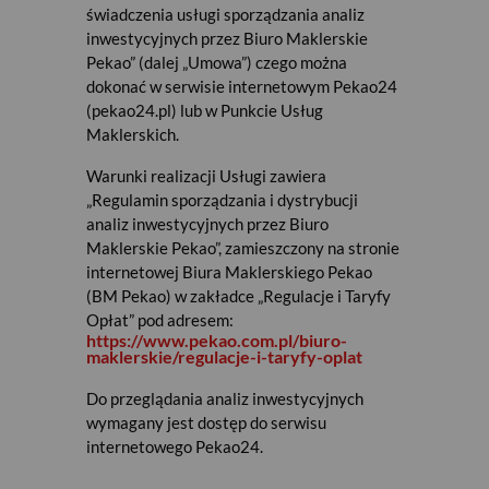
„Rekomendacje” i „Raporty
świadczenia usługi sporządzania analiz
Sektorowe”)
inwestycyjnych przez Biuro Maklerskie
Rekomendacje fundamentalne to
Pekao” (dalej „Umowa”) czego można
raporty, w których dokładnie
dokonać w serwisie internetowym Pekao24
przedstawiamy sytuację finansową
(pekao24.pl) lub w Punkcie Usług
spółek giełdowych z różnych sektorów
Maklerskich.
gospodarki . Rekomendacje i raporty
sektorowe sporządzone są z
Warunki realizacji Usługi zawiera
wykorzystaniem metod analizy
„Regulamin sporządzania i dystrybucji
fundamentalnej i zawierają prognozy
analiz inwestycyjnych przez Biuro
oraz wyceny dla każdego
Maklerskie Pekao”, zamieszczony na stronie
analizowanego podmiotu, na
internetowej Biura Maklerskiego Pekao
podstawie których formułowane jest
(BM Pekao) w zakładce „Regulacje i Taryfy
zalecenie inwestycyjne (typu „Kupuj”,
Opłat” pod adresem:
https://www.pekao.com.pl/biuro-
„Trzymaj”, „Sprzedaj”) oraz cena
maklerskie/regulacje-i-taryfy-oplat
docelowa. Rekomendacjami
fundamentalnymi objęte są akcje
Do przeglądania analiz inwestycyjnych
spółek notowanych na GPW oraz
wymagany jest dostęp do serwisu
spółek z regionu Europy Środkowo-
internetowego Pekao24.
Wschodniej. Częstotliwość wydawania
rekomendacji jest uzależniona od