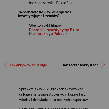
hasła do serwisu Pekao24).
Jak odnaleźć się w świecie operacji
inwestycyjnych i trendów?
Obejrzyj cykl filmów
Poradnik Inwestycyjny Biura
Maklerskiego Pekao >
Jak aktywować usługę?
Jak zacząć korzystać?
Sprawdź jak w kilku krokach aktywować
Chcesz korzystać z materiałów
Analizy inwestycyjne dostępne w serwisie
usługę analiz inwestycyjnych i korzystaj z
analitycznych Biura Maklerskiego Pekao?
analitycznym:
wiedzy i doświadczenia naszych ekspertów:
Codzienne
Jeśli
jesteś naszym Klientem
Po zalogowaniu się do serwisu Pekao24 lub
(posiadasz rachunek inwestycyjny w