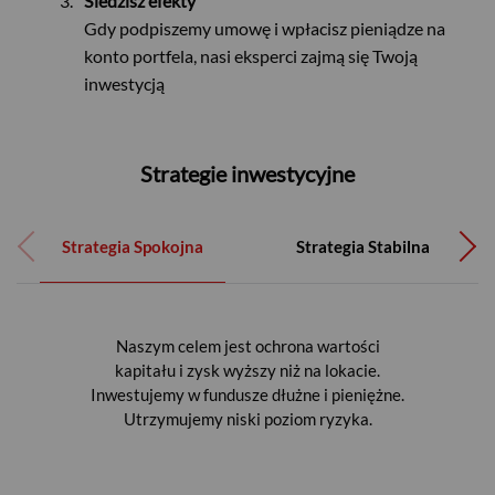
Śledzisz efekty
Gdy podpiszemy umowę i wpłacisz pieniądze na
konto portfela, nasi eksperci zajmą się Twoją
inwestycją
Strategie inwestycyjne
Strategia Spokojna
Strategia Stabilna
Naszym celem jest maksymalny zysk.
Naszym celem jest ochrona wartości
Naszym celem jest ochrona wartości
Naszym celem jest znaczący zysk.
kapitału i zwiększanie go w umiarkowanym
kapitału i zysk wyższy niż na lokacie.
Inwestujemy w fundusze akcyjne.
Inwestujemy w fundusze akcyjne.
Inwestujemy w fundusze dłużne i pieniężne.
tempie. Inwestujemy głównie w fundusze
Dopuszczamy wysoki poziom ryzyka.
Dopuszczamy średni poziom ryzyka.
dłużne i pieniężne, a w mniejszym stopniu w
Utrzymujemy niski poziom ryzyka.
fundusze akcyjne. Utrzymujemy
umiarkowany poziom ryzyka.