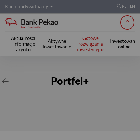
Klient indywidualny
PL
EN
Zalogu
Aktualności
Gotowe
Aktywne
Inwestowanie
i informacje
rozwiązania
inwestowanie
online
z rynku
inwestycyjne
Portfel+
Portfel+