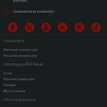
Kontakt
AUD
Ustawienia prywatności
CAD
Nowy klient
Facebook
Twitter
Youtube
Linkedin
Instagram
TikTo
HUF
Rachunek inwestycyjny
Poradnik inwestycyjny
Informacja o BM Pekao
JPY
O nas
Placówki maklerskie
CZK
Kontakt
Biuro prasowe
Informacje prawne
DKK