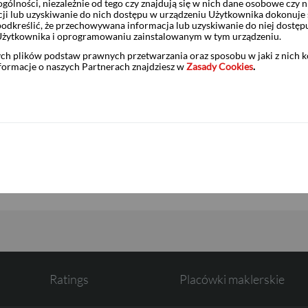
ólności, niezależnie od tego czy znajdują się w nich dane osobowe czy n
ji lub uzyskiwanie do nich dostępu w urządzeniu Użytkownika dokonuje 
odkreślić, że przechowywana informacja lub uzyskiwanie do niej dostęp
 ramach Oferty:
28 sierpnia 2025 r.
Użytkownika i oprogramowaniu zainstalowanym w tym urządzeniu.
ych plików podstaw prawnych przetwarzania oraz sposobu w jaki z nich 
Dom Maklerski BDM S.A.
nformacje o naszych Partnerach znajdziesz w
Zasady Cookies
.
tami:
IA PRAWNA – INKASO WEC S.A.
Ratings
Placówki maklerskie