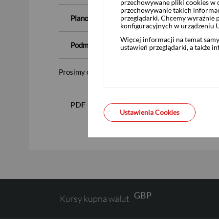
przechowywane pliki cookies w og
przechowywanie takich informac
przeglądarki. Chcemy wyraźnie p
Planowany termin rozliczenia nabycia akcji w
konfiguracyjnych w urządzeniu 
Więcej informacji na temat sam
Podmiot pośredniczący:
ustawień przeglądarki, a także i
Prosimy o zapoznanie się z załączonymi dokumen
USD
PDF
Zaproszenie KANCELAR
Ustawienia Cookies
EUR
GBP
Kursy kupna walut
CHF