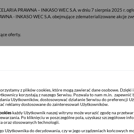
NCELARIA PRAWNA – INKASO WEC S.A. w dniu 7 sierpnia 2025 r. ogłos
AWNA - INKASO WEC S.A. obejmujące zdematerializowane akcje zwyk
ące oferty.
KANCELARIA PRAWNA – INKASO
PLKPWEC00015
rzystamy z plików cookies, które mogą zawierać dane osobowe. Dzięki
ytkownicy korzystają z naszego Serwisu. Pozwala to nam m.in. zapewnić
4,00 zł
żądania Użytkowników, dostosowywać działanie Serwisu do preferencji U
czać reklamy dostosowane do zainteresowań Użytkowników.
aży:
11 sierpnia 2025 r.
ookies
każdy Użytkownik naszej witryny może wyrazić zgodę na przetwa
zewarzania. Po kliknięciu w poszczególne pola, uzyskasz szczegółowe inf
ia oraz stosowanych technologii.
daży:
21 sierpnia 2025 r.
o Użytkownika do decydowania, czy w jego urządzeniach końcowych mog