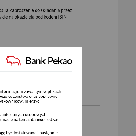
iła Zaproszenie do składania przez
łe na okaziciela pod kodem ISIN
 WEC S.A.
 informacjom zawartym w plikach
 bezpieczeństwo oraz poprawne
żytkowników, mierzyć
rzanie danych osobowych
ormacje na temat danego rodzaju
ą być instalowane i następnie