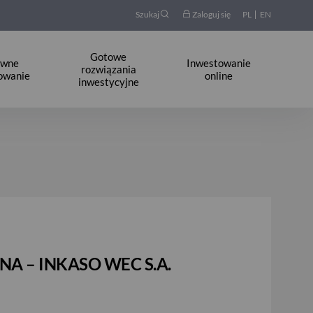
Szukaj
Zaloguj się
PL
EN
Gotowe
ywne
Inwestowanie
rozwiązania
owanie
online
inwestycyjne
AWNA – INKASO WEC S.A.