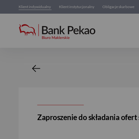
Klient indywidualny
Klient instytucjonalny
Obligacje skarbowe
Oferta zakupu akcji
Zaproszenie do składania ofe