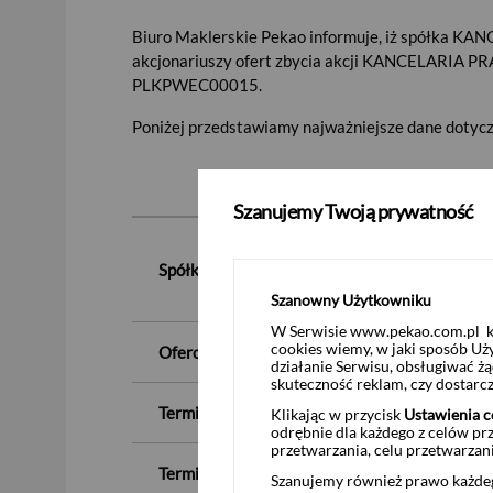
Biuro Maklerskie Pekao informuje, iż spółka KA
akcjonariuszy ofert zbycia akcji KANCELARIA PR
PLKPWEC00015.
Poniżej przedstawiamy najważniejsze dane dotycz
Szanujemy Twoją prywatność
Spółka, kod ISIN:
Szanowny Użytkowniku
W Serwisie www.pekao.com.pl ko
cookies wiemy, w jaki sposób Uż
Oferowana cena zakupu akcji
:
działanie Serwisu, obsługiwać 
skuteczność reklam, czy dostar
Termin rozpoczęcia przyjmowania ofert sprzed
Klikając w przycisk
Ustawienia c
odrębnie dla każdego z celów pr
przetwarzania, celu przetwarzan
Termin zakończenia przyjmowania ofert sprze
Szanujemy również prawo każdeg