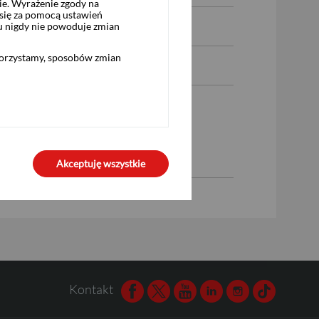
ie. Wyrażenie zgody na
się za pomocą ustawień
u nigdy nie powoduje zmian
korzystamy, sposobów zmian
Akceptuję wszystkie
Kontakt
Facebook
Twitter
Youtube
Linkedin
Instagram
TikTok