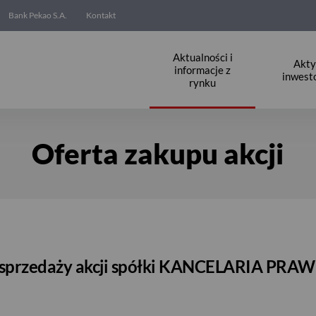
Bank Pekao S.A.
Kontakt
Aktualności i
Akt
informacje z
inwest
rynku
Oferta zakupu akcji
rt sprzedaży akcji spółki KANCELARIA PR