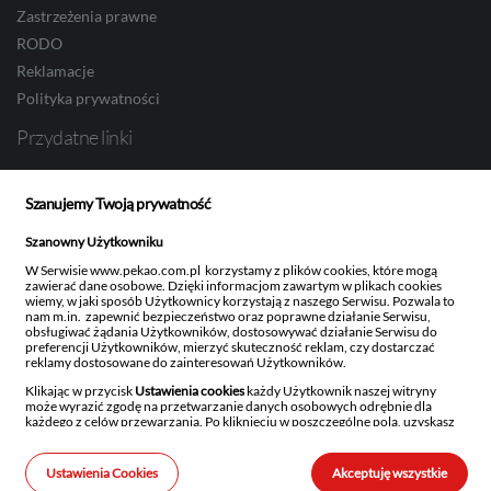
Zastrzeżenia prawne
RODO
Reklamacje
SEK
Polityka prywatności
Przydatne linki
Bank Pekao S.A.
RON
Szanujemy Twoją prywatność
Obligacje Skarbowe
Pekao Investment Banking
Szanowny Użytkowniku
Pekao TFI
W Serwisie www.pekao.com.pl korzystamy z plików cookies, które mogą
TRY
zawierać dane osobowe. Dzięki informacjom zawartym w plikach cookies
Ustawienia newslettera
wiemy, w jaki sposób Użytkownicy korzystają z naszego Serwisu. Pozwala to
nam m.in. zapewnić bezpieczeństwo oraz poprawne działanie Serwisu,
obsługiwać żądania Użytkowników, dostosowywać działanie Serwisu do
preferencji Użytkowników, mierzyć skuteczność reklam, czy dostarczać
reklamy dostosowane do zainteresowań Użytkowników.
ILS
Bank Polska Kasa Opieki Spółka Akcyjna z siedzibą w Warszawie, ul. Żubra 1, 01-066
Warszawa, wpisany do rejestru przedsiębiorców w Sądzie Rejonowym dla m.st.
Klikając w przycisk
Ustawienia cookies
każdy Użytkownik naszej witryny
Warszawy w Warszawie, XIII Wydział Gospodarczy Krajowego Rejestru Sądowego,
może wyrazić zgodę na przetwarzanie danych osobowych odrębnie dla
KRS: 0000014843, NIP: 526-00-06-841, REGON: 000010205, wysokość kapitału
każdego z celów przewarzania. Po kliknięciu w poszczególne pola, uzyskasz
zakładowego i kapitału wpłaconego: 262 470 034 zł. Kod BIC (Swift) PKOPPLPW Kod
szczegółowe informacje na temat danego rodzaju przetwarzania, celu
IBAN 1240.
przetwarzania oraz stosowanych technologii.
MXN
Ustawienia Cookies
Akceptuję wszystkie
Szanujemy również prawo każdego Użytkownika do decydowania, czy
© 2026 Bank Polska Kasa Opieki Spółka Akcyjna