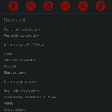
CAD
Nowy klient
Facebook
Twitter
Youtube
Linkedin
Instagram
TikTo
HUF
Rachunek inwestycyjny
Poradnik inwestycyjny
Informacja o BM Pekao
JPY
O nas
Placówki maklerskie
Kontakt
CZK
Biuro prasowe
Informacje prawne
DKK
Regulacje i taryfy opłat
Komunikaty Dyrektora BM Pekao
MiFID
Inne regulacje
NOK