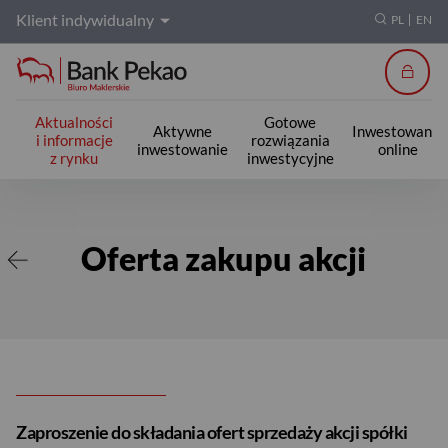
Klient indywidualny
PL
EN
Zalogu
Aktualności
Gotowe
Aktywne
Inwestowanie
i informacje
rozwiązania
inwestowanie
online
z rynku
inwestycyjne
Oferta zakupu akcji
Oferta zakupu akcji
Zaproszenie do składania ofert sprzedaży akcji spółki