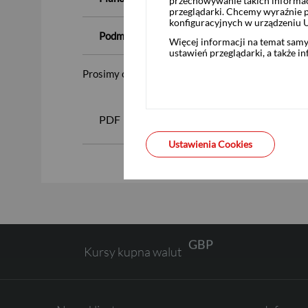
przechowywanie takich informac
przeglądarki. Chcemy wyraźnie p
konfiguracyjnych w urządzeniu 
Podmiot pośredniczący:
Więcej informacji na temat sam
ustawień przeglądarki, a także i
Prosimy o zapoznanie się z załączonymi dokumen
USD
PDF
Zaproszenie Asseco Busin
Ustawienia Cookies
EUR
GBP
Kursy kupna walut
CHF