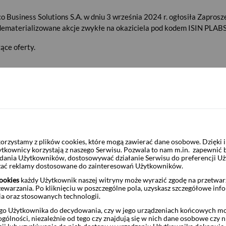
o Business Solutions S.A. w dniu 3 września 2024 r. ogłosiła Zaprosz
 zdematerializowane akcje zwykłe na okaziciela pod kodem ISIN PLA
ące oferty.
Asseco Business Solutions S.A
PLABS0000018
60,00 zł
rzystamy z plików cookies, które mogą zawierać dane osobowe. Dzięki
ytkownicy korzystają z naszego Serwisu. Pozwala to nam m.in. zapewnić
żądania Użytkowników, dostosowywać działanie Serwisu do preferencji U
czać reklamy dostosowane do zainteresowań Użytkowników.
aży:
3 września 2024 r.
ookies
każdy Użytkownik naszej witryny może wyrazić zgodę na przetwa
zewarzania. Po kliknięciu w poszczególne pola, uzyskasz szczegółowe inf
ia oraz stosowanych technologii.
daży:
16 września 2024 r.
o Użytkownika do decydowania, czy w jego urządzeniach końcowych mog
ólności, niezależnie od tego czy znajdują się w nich dane osobowe czy n
 ramach Oferty:
19 września 2024 r.