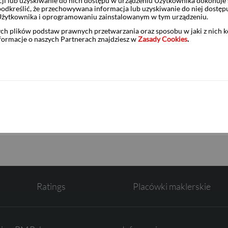
ji lub uzyskiwanie do nich dostępu w urządzeniu Użytkownika dokonuje 
odkreślić, że przechowywana informacja lub uzyskiwanie do niej dostęp
Użytkownika i oprogramowaniu zainstalowanym w tym urządzeniu.
Santander Bank Polska S.A. –
ych plików podstaw prawnych przetwarzania oraz sposobu w jaki z nich 
nformacje o naszych Partnerach znajdziesz w
Zasady Cookies
.
tami:
ess Solutions S.A.
Ratings
Placówki maklerskie