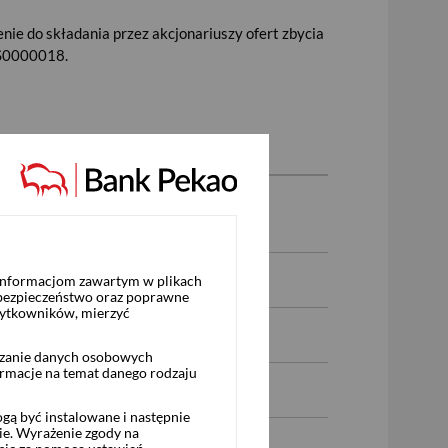
enie do składania przez akcjonariuszy ofert zbycia
BS0000018.
.
 informacjom zawartym w plikach
 bezpieczeństwo oraz poprawne
żytkowników, mierzyć
rzanie danych osobowych
ormacje na temat danego rodzaju
ą być instalowane i następnie
ie. Wyrażenie zgody na