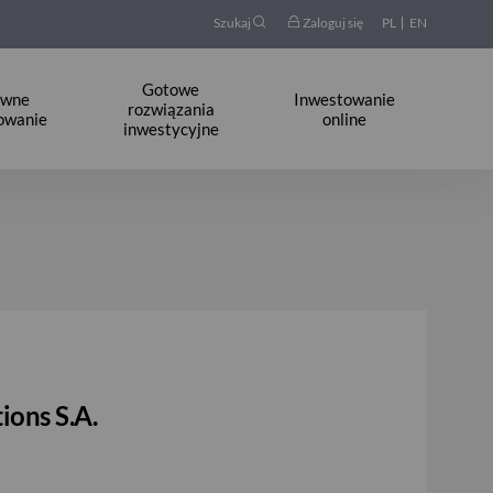
Szukaj
Zaloguj się
PL
EN
Gotowe
ywne
Inwestowanie
rozwiązania
owanie
online
inwestycyjne
ions S.A.