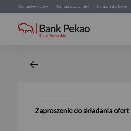
Klient indywidualny
Klient instytucjonalny
Obligacje skarbowe
Oferta zakupu akcji
Zaproszenie do składania ofert 