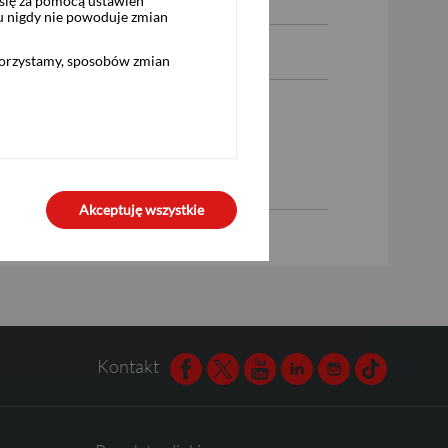
się za pomocą ustawień
u nigdy nie powoduje zmian
 Santander Biuro Maklerskie
korzystamy, sposobów zmian
Akceptuję wszystkie
Kontakt
Facebook
Twitter
Youtube
Linkedin
Instagram
TikTok