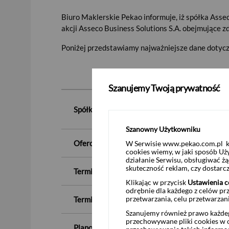
Biuro Maklerskie Pekao informuje, iż spółka Assec
akcji Asseco Business Solutions S.A. obejmujące
Poniżej przedstawiamy najważniejsze dane dotycz
Szanujemy Twoją prywatność
Spółka, kod ISIN:
Szanowny Użytkowniku
Oferowana cena zakupu akcji
:
W Serwisie www.pekao.com.pl ko
cookies wiemy, w jaki sposób Uż
działanie Serwisu, obsługiwać 
skuteczność reklam, czy dostar
Termin rozpoczęcia przyjmowania ofert sprzed
Klikając w przycisk
Ustawienia c
odrębnie dla każdego z celów pr
przetwarzania, celu przetwarzan
Termin zakończenia przyjmowania ofert sprze
Szanujemy również prawo każdeg
przechowywane pliki cookies w og
Planowany termin rozliczenia nabycia akcji w