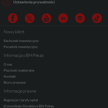
AUD
Ustawienia prywatności
CAD
Nowy klient
Facebook
Twitter
Youtube
Linkedin
Instagram
TikTo
Rachunek inwestycyjny
HUF
Poradnik inwestycyjny
Informacja o BM Pekao
JPY
O nas
Placówki maklerskie
Kontakt
CZK
Biuro prasowe
Informacje prawne
Regulacje i taryfy opłat
DKK
Komunikaty Dyrektora BM Pekao