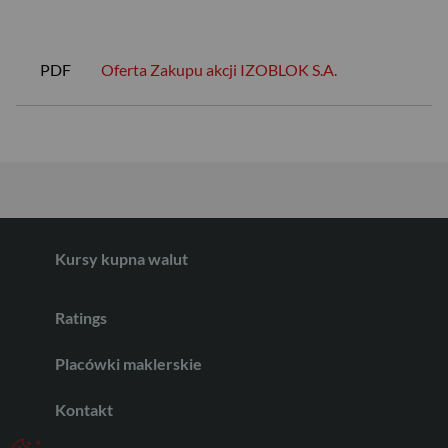
USD
PDF
Oferta Zakupu akcji IZOBLOK S.A.
EUR
GBP
Kursy kupna walut
CHF
Ratings
Placówki maklerskie
AED
Kontakt